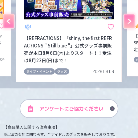
ッ
【
【REFRAC7IONS】「shiny, the first REFR
よ
S
AC7IONS " Still blue "」公式グッズ事前販
定
売が本日8月6日(木)よりスタート！！受注
は8月23日(日)まで！
.04
2026.08.06
ライブ・イベント
グッズ
アンケートに
ご協力ください
【商品購入に関する注意事項】
出演の有無に関わらず、全アイドルのグッズを販売しております。