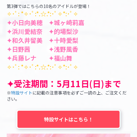
第3弾ではこちらの10名のアイドルが登場！
✧･ﾟ: *✧･ﾟ:*.☆.*:･ﾟ✧*:･ﾟ✧
✦小日向美穂 ✦城ヶ崎莉嘉
✦浜川愛結奈 ✦的場梨沙
✦和久井留美 ✦十時愛梨
✦日野茜 ✦浅野風香
✦兵藤レナ ✦福山舞
✧･ﾟ: *✧･ﾟ:*.☆.*:･ﾟ✧*:･ﾟ✧
✦受注期間：5月11日(日)まで
※
特設サイト
に記載の注意事項を必ずご一読の上、ご注文くだ
さい。
特設サイトはこちら！