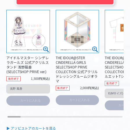
アイドルマスター シンデレ
THE IDOLM@STER
THE IDOLM@ST
ラガールズ 公式アクリルス
CINDERELLA GIRLS
CINDERELLA GI
タンド 浅野風香
SELECTSHOP PRIVE
SELECTSHOP P
(SELECTSHOP PRIVE ver.)
COLLECTION 公式アクリル
COLLECTION
ドレッシングルームジオラ
ルエットTシャツ
1,500円(税込)
販売終了
マ
販売終了
2,000円(税込)
販売終了
カートに入れる
カートに入れる
カート
▶︎ アソビストアのカートを見る