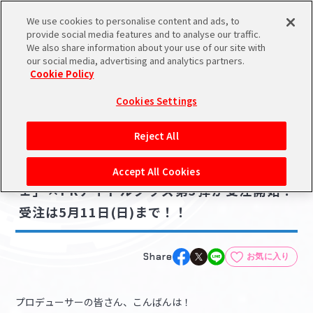
We use cookies to personalise content and ads, to
メニュー
スケジュール
検索
ログイン
provide social media features and to analyse our traffic.
We also share information about your use of our site with
our social media, advertising and analytics partners.
Cookie Policy
NEWS
バンダイナムコIDで
新規登録
ログイン
Cookies Settings
ニュース
アイドルマスター ポータルへの登録について
グッズ
Reject All
2025.04.22
シリアルコード・
【シンデレラ】「セレクトショップ プリヴ
マイデスク
Accept All Cookies
あいことば
ェ」×PRアイドルグッズ第3弾が受注開始！
活動履歴
受注は5月11日(日)まで！！
Pレポ
閲覧履歴・購入履歴
チェックイン
お気に入り
Share
お気に入り
マイスケジュール
メモ
プロデューサーの皆さん、こんばんは！