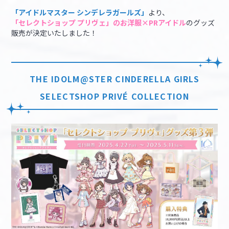
「アイドルマスター シンデレラガールズ」
より、
「セレクトショップ プリヴェ」のお洋服×PRアイドル
のグッズ
マイデスク設定変更
バンダイナムコID Link設定
販売が決定いたしました！
THE IDOLM@STER CINDERELLA GIRLS
SELECTSHOP PRIVÉ
COLLECTION