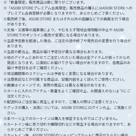
「数量限定」販売商品は数に限りがございます。
「ASOBI STOREプレミアム会員限定」販売商品の購入にはASOBI STOREへの
プレミアム会員登録が必要となりますので、あらかじめご了承ください。
販売終了後、ASOBI STORE またはそれ以外の店舗などでの再販を行う場合
があります。
天候・災害等の諸事情により、やむをえず現地会場物販の中止や ASOBI
STOREでのオンライン販売が変更になる場合があります。
生産予定数を超過した場合、ご注文の途中終了や発売日の変更を行う場合が
あります。
生産の都合上、商品お届け予定日が異なる場合もあります。
他のアイテムとあわせてご注文いただいた場合は全アイテムが揃ってからの
発送となります。公演前にお届けできない場合がありますので、各商品のお
届け予定日を必ずご確認ください。
受注期間等のスケジュールは予告なく変更になる場合があります。
注意表記などが付属する商品は、記載内容をよく読んでご使用ください。
画像はイメージです。実際の商品とは異なる場合があります。
カートに入れたアイテム・数量をよくご確認の上、お間違えのないようにご
注文ください。
配送料はご注文毎に発生しますので、ご購入の際はご注意ください。
グッズの購入・決済については、ASOBI STOREにログインの上、ご実施くだ
さい。
本ページ上でのカートインは購入を保証するものではございません。
カートイン後に売り切れや期限切れなどが発生する場合がありますので、あ
らかじめご了承ください。
カートイン後、ASOBI STOREのショッピングカートに商品が入らない場合