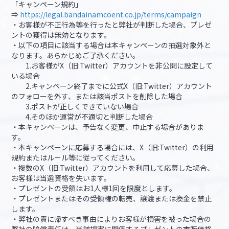
「キャンペーン規約」
⇒
https://legal.bandainamcoent.co.jp/terms/campaign
・お客様が不正行為等を行ったと弊社が判断した場合、プレゼ
ントの獲得は無効となります。
・以下の項目に該当する場合は本キャンペーンの抽選対象外と
なります。あらかじめご了承ください。
1.お客様がX（旧:Twitter）アカウントを非公開に設定して
いる場合
2.キャンペーン終了までに公式X（旧:Twitter）アカウント
のフォローを外す、または該当ポストを削除した場合
3.ポストが正しくできていない場合
4.そのほか運営が不適切と判断した場合
・本キャンペーンは、予告なく変更、中止する場合がありま
す。
・本キャンペーンに応募する場合には、X（旧:Twitter）の利用
規約またはルール等に従ってください。
・複数のX（旧:Twitter）アカウントを利用して応募した場合、
お客様は当選資格を失います。
・プレゼントの受領はお1人様1回を限度とします。
・プレゼントまたはその受領権の転売、譲渡または換金を禁止
します。
・弊社の責に帰すべき事由によりお客様が損害を被った場合の
弊社の賠償責任は、当該損害に関係するプレゼントの市販価格