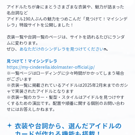
アイドルたちが身にまとうさまざまな衣装や、魅力が詰まった
名台詞など
アイドル190人ぶんの魅力をつめこんだ「見つけて！マイシンデ
レラ」特設サイトを公開しました！
衣装一覧や台詞一覧のページは、サイトを訪れるたびにランダ
ムに変わります。
ぜひ、
あなただけのシンデレラを見つけてください
👠
見つけて！マイシンデレラ
https://my-cinderella.idolmaster-official.jp/
※一覧ページはローディングに少々時間がかかってしまう場合
がございます
※衣装一覧に掲載されているアイドルは2025年2月末までのガシ
ャで実装されたアイドルとなります
※衣装一覧のカラー・髪型・スタイルはアイドルを見つけやす
くするための演出です。配置や順番に関する個別のお問い合わ
せにはお答えしかねます。
衣装や台詞から、選んだアイドルの
カードが作れる機能も搭載！