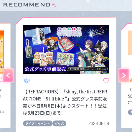
RECOMMEND
ッ
【
【REFRAC7IONS】「shiny, the first REFR
よ
S
AC7IONS " Still blue "」公式グッズ事前販
定
売が本日8月6日(木)よりスタート！！受注
は8月23日(日)まで！
.04
2026.08.06
ライブ・イベント
グッズ