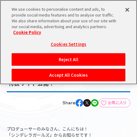
We use cookies to personalise content and ads, to
メニュー
スケジュール
検索
ログイン
provide social media features and to analyse our traffic.
We also share information about your use of our site with
our social media, advertising and analytics partners.
Cookie Policy
NEWS
バンダイナムコIDで
新規登録
ログイン
Cookies Settings
ニュース
アイドルマスター ポータルへの登録について
ゲーム
コラボ・キャンペーン
その他
Reject All
2025.03.12
シリアルコード・
【シンデレラ】見つけて！マイシンデレラ
マイデスク
Accept All Cookies
あいことば
特設サイト公開！
活動履歴
Pレポ
閲覧履歴・購入履歴
Share
お気に入り
チェックイン
お気に入り
プロデューサーのみなさん、こんにちは！
マイスケジュール
メモ
「シンデレラガールズ」からお知らせです！