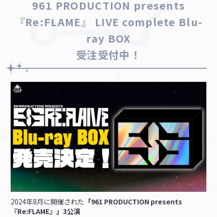
961 PRODUCTION presents
『Re:FLAME』 LIVE complete Blu-
ray BOX
受注受付中！
2024年8月に開催された
「961 PRODUCTION presents
『Re:FLAME』」3公演