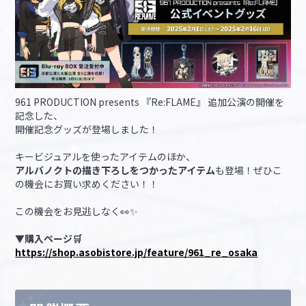
961 PRODUCTION presents 『Re:FLAME』 追加公演の開催を
記念した、
開催記念グッズが登場しました！
キービジュアルを使ったアイテムのほか、
アルバノクトの描き下ろしをつかったアイテム
も登場！ぜひこ
の機会にお買い求めください！！
この機会をお見逃しなく👀✨
▼購入ページ🛒
https://shop.asobistore.jp/feature/961_re_osaka