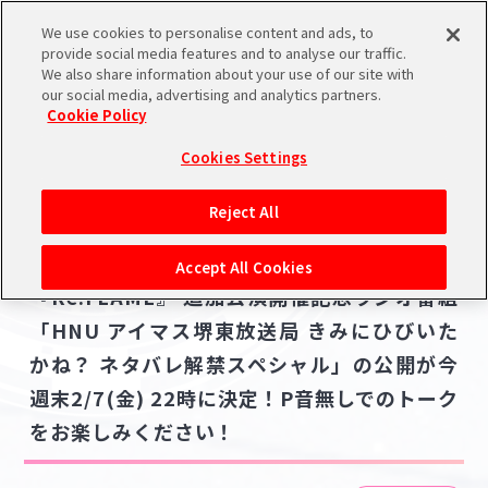
We use cookies to personalise content and ads, to
メニュー
スケジュール
検索
ログイン
provide social media features and to analyse our traffic.
We also share information about your use of our site with
our social media, advertising and analytics partners.
Cookie Policy
NEWS
バンダイナムコIDで
新規登録
ログイン
Cookies Settings
ニュース
アイドルマスター ポータルへの登録について
ライブ・イベント
配信番組
ラジオ
Reject All
2025.02.04
シリアルコード・
【961】961 PRODUCTION presents
マイデスク
Accept All Cookies
あいことば
『Re:FLAME』 追加公演開催記念ラジオ番組
活動履歴
「HNU アイマス堺東放送局 きみにひびいた
Pレポ
閲覧履歴・購入履歴
かね？ ネタバレ解禁スペシャル」の公開が今
週末2/7(金) 22時に決定！P音無しでのトーク
チェックイン
お気に入り
をお楽しみください！
マイスケジュール
メモ