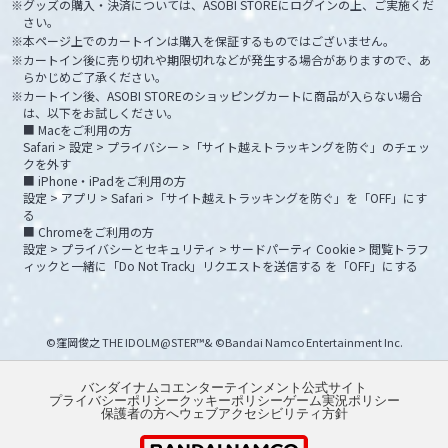
グッズの購入・決済については、ASOBI STOREにログインの上、ご実施くだ
さい。
本ページ上でのカートインは購入を保証するものではございません。
カートイン後に売り切れや期限切れなどが発生する場合がありますので、あ
らかじめご了承ください。
カートイン後、ASOBI STOREのショッピングカートに商品が入らない場合
は、以下をお試しください。
■ Macをご利用の方
Safari > 設定 > プライバシー >「サイト越えトラッキングを防ぐ」のチェッ
クを外す
■ iPhone・iPadをご利用の方
設定 > アプリ > Safari >「サイト越えトラッキングを防ぐ」を「OFF」にす
る
■ Chromeをご利用の方
設定 > プライバシーとセキュリティ > サードパーティ Cookie > 閲覧トラフ
ィックと一緒に「Do Not Track」リクエストを送信する を「OFF」にする
©窪岡俊之 THE IDOLM@STER™& ©Bandai Namco Entertainment Inc.
バンダイナムコエンターテインメント公式サイト
プライバシーポリシー
クッキーポリシー
ゲーム実況ポリシー
保護者の方へ
ウェブアクセシビリティ方針