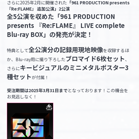
さらに2025年2月に開催された
「961 PRODUCTION presents
『Re:FLAME』 追加公演」2公演
全5公演を収めた「961 PRODUCTION
presents 『Re:FLAME』 LIVE complete
Blu-ray BOX」の発売が決定！
全公演分の記録用現地映像
特典として
を収録するほ
ブロマイド6枚セット
か、Blu-ray用に撮り下ろした
、
キービジュアルのミニメタルポスター3
さらに
種セット
が付属！
受注期間は2025年3月31日まで
となっております！この機会を
お見逃しなく！