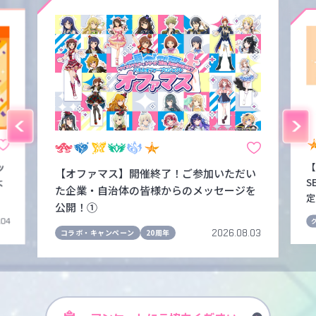
ッ
【
【オファマス】開催終了！ご参加いただい
よ
S
た企業・自治体の皆様からのメッセージを
定
公開！①
.04
2026.08.03
コラボ・キャンペーン
20周年