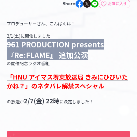
Share
お気に入り
マイデスク設定変更
バンダイナムコID Link設定
プロデューサーさん、こんばんは！
2/1(土)に開催しました
961 PRODUCTION presents
『Re:FLAME』 追加公演
の開催記念ラジオ番組
「HNU アイマス堺東放送局 きみにひびいた
かね？」のネタバレ解禁スペシャル
2/7(金) 22時
の放送が
に決定しました！