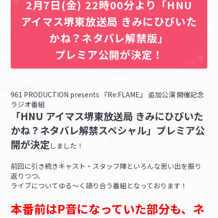
2月7日(金) 22時00分より「HNU
アイマス堺東放送局 きみにひびいた
かね？ネタバレ解禁版」
プレミア公開が決定！
961 PRODUCTION presents 『Re:FLAME』 追加公演 開催記念
ラジオ番組
「HNU アイマス堺東放送局 きみにひびいた
かね？ネタバレ解禁スペシャル」プレミア公
開が決定
しました！
前回に引き続きキャスト・スタッフ陣といろんな思い出を振り
返りつつ、
ライブについてゆる～く語り合う番組となっております！
本番前はP音になっていた部分も、ネ