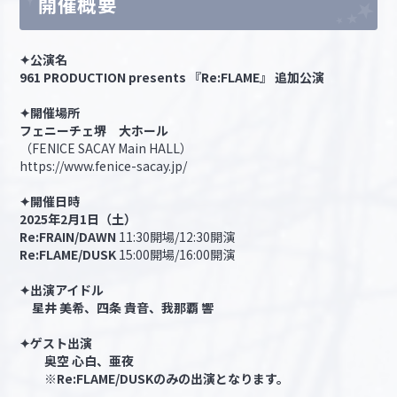
開催概要
✦公演名
961 PRODUCTION presents 『Re:FLAME』 追加公演
✦開催場所
フェニーチェ堺 大ホール
（FENICE SACAY Main HALL）
https://www.fenice-sacay.jp/
✦開催日時
2025年2月1日（土）
Re:FRAIN/DAWN
11:30開場/12:30開演
Re:FLAME/DUSK
15:00開場/16:00開演
✦出演アイドル
星井 美希、四条 貴音、我那覇 響
✦ゲスト出演
奥空 心白、亜夜
※Re:FLAME/DUSKのみの出演となります。