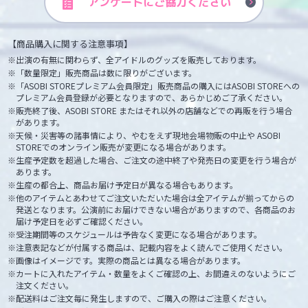
アンケートに
ご協力ください
【商品購入に関する注意事項】
出演の有無に関わらず、全アイドルのグッズを販売しております。
「数量限定」販売商品は数に限りがございます。
「ASOBI STOREプレミアム会員限定」販売商品の購入にはASOBI STOREへの
プレミアム会員登録が必要となりますので、あらかじめご了承ください。
販売終了後、ASOBI STORE またはそれ以外の店舗などでの再販を行う場合
があります。
天候・災害等の諸事情により、やむをえず現地会場物販の中止や ASOBI
STOREでのオンライン販売が変更になる場合があります。
生産予定数を超過した場合、ご注文の途中終了や発売日の変更を行う場合が
あります。
生産の都合上、商品お届け予定日が異なる場合もあります。
他のアイテムとあわせてご注文いただいた場合は全アイテムが揃ってからの
発送となります。公演前にお届けできない場合がありますので、各商品のお
届け予定日を必ずご確認ください。
受注期間等のスケジュールは予告なく変更になる場合があります。
注意表記などが付属する商品は、記載内容をよく読んでご使用ください。
画像はイメージです。実際の商品とは異なる場合があります。
カートに入れたアイテム・数量をよくご確認の上、お間違えのないようにご
注文ください。
配送料はご注文毎に発生しますので、ご購入の際はご注意ください。