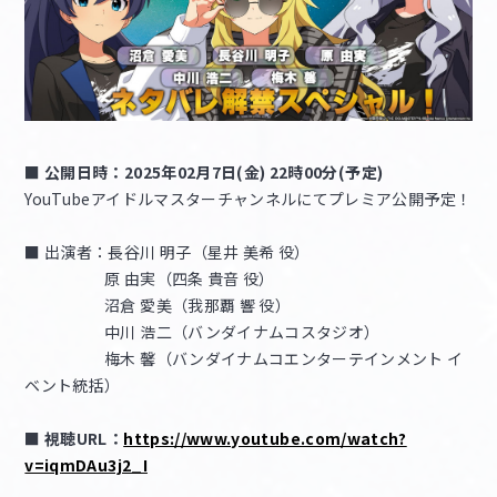
■ 公開日時：2025年02月7日(金) 22時00分(予定)
YouTubeアイドルマスターチャンネルにてプレミア公開予定！
■ 出演者：長谷川 明子（星井 美希 役）
原 由実（四条 貴音 役）
沼倉 愛美（我那覇 響 役）
中川 浩二（バンダイナムコスタジオ）
梅木 馨（バンダイナムコエンターテインメント イ
ベント統括）
■ 視聴URL：
https://www.youtube.com/watch?
v=iqmDAu3j2_I