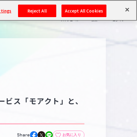
ttings
Reject All
Accept All Cookies
スケジュール
検索
ログイン
バンダイナムコIDで
新規登録
ログイン
アイドルマスター ポータルへの登録について
シリアルコード・
マイデスク
あいことば
活動履歴
Pレポ
ービス「モアクト」と、
閲覧履歴・購入履歴
チェックイン
お気に入り
マイスケジュール
メモ
Share
お気に入り