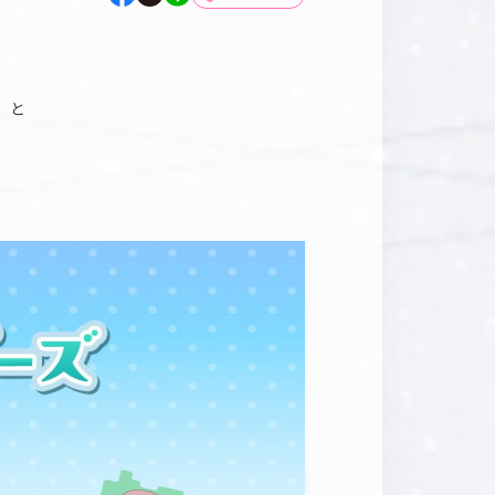
マイデスク設定変更
バンダイナムコID Link設定
）
と