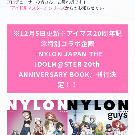
プロデューサーの皆さん、お疲れ様です！
『アイドルマスター』シリーズ
からのお知らせです。
マイデスク設定変更
バンダイナムコID Link設定
※12月5日更新※アイマス20周年記
念特別コラボ企画
『NYLON JAPAN THE
IDOLM@STER 20th
ANNIVERSARY BOOK』刊行決
定！！