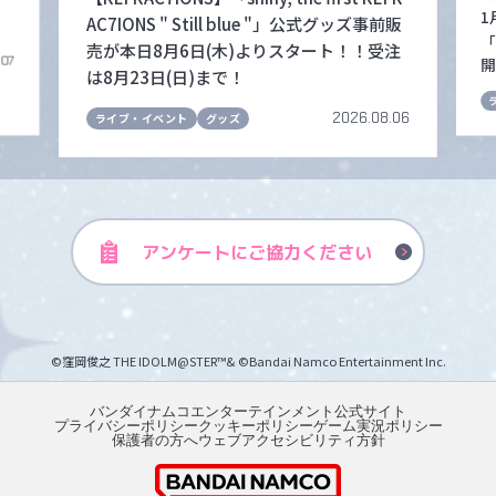
1
AC7IONS " Still blue "」公式グッズ事前販
「
売が本日8月6日(木)よりスタート！！受注
.07
開
は8月23日(日)まで！
2026.08.06
ライブ・イベント
グッズ
アンケートに
ご協力ください
©窪岡俊之 THE IDOLM@STER™& ©Bandai Namco Entertainment Inc.
バンダイナムコエンターテインメント公式サイト
プライバシーポリシー
クッキーポリシー
ゲーム実況ポリシー
保護者の方へ
ウェブアクセシビリティ方針