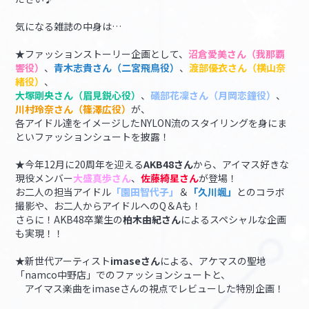
気になる雑誌の中身は…
★ファッションストーリー企画として、
沼倉愛美さん（我那覇
響役）
、
青木志貴さん（二宮飛鳥役）
、
渡部優衣さん（横山奈
緒役）
、
大塚剛央さん（眉見鋭心役）
、
礒部花凜さん（月岡恋鐘役）
、
川村玲奈さん（篠澤広役）
が、
各アイドル達をイメージしたNYLON流のスタイリングを身にま
といファッションシュートを披露！
★今年12月に20周年を迎える
AKB48さん
から、アイマス好きな
現役メンバー
大盛真歩さん
、
佐藤綺星さん
が登場！
お二人の担当アイドル
「園田智代子」
＆
「久川颯」
とのコラボ
撮影や、お二人からアイドルへのQ＆Aも！
さらに！AKB48卒業生の
柏木由紀さん
によるスペシャルな企画
も実現！！
★新世代アーティスト
imaseさん
による、アケマスの聖地
「namco中野店」でのファッションシュートと、
アイマス楽曲をimaseさんの視点でレビューした特別企画！