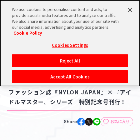
We use cookies to personalise content and ads, to
メニュー
スケジュール
検索
ログイン
provide social media features and to analyse our traffic.
We also share information about your use of our site with
our social media, advertising and analytics partners.
Cookie Policy
NEWS
バンダイナムコIDで
新規登録
ログイン
Cookies Settings
ニュース
アイドルマスター ポータルへの登録について
グッズ
コラボ・キャンペーン
ブック・コミック
Reject All
シリアルコード・
マイデスク
2024.11.21
Accept All Cookies
あいことば
※12月5日更新※【アイマス20周年イヤー】
ファッション誌『NYLON JAPAN』×『アイ
活動履歴
Pレポ
閲覧履歴・購入履歴
ドルマスター』シリーズ 特別記念号刊行！
チェックイン
お気に入り
Share
お気に入り
マイスケジュール
メモ