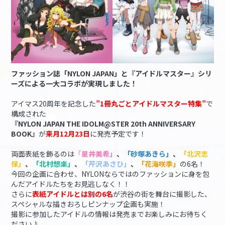
ファッション誌「NYLON JAPAN」と『アイドルマスター』シリ
ーズによる一大コラボが実現しました！
アイマス20周年を記念した
”1冊丸ごとアイドルマスター特集”
で
構成された
『NYLON JAPAN THE IDOLM@STER 20th ANNIVERSARY
BOOK』
が
来月12月23日
に発売予定です！
両面表紙を飾るのは
「
星井美希」
、
「砂塚あきら」
、
「北沢志
保」
、
「北村想楽」
、
「芹沢あさひ」
、
「花海咲季」
の6名！
今回の企画に合わせ、NYLONならではのファッションに身を包
んだアイドルたちをお見逃しなく！！
さらに
表紙アイドルとは別の6名
が渋谷の街を舞台に撮影した、
スペシャルな描きおろしピンナップ企画も実施！
撮影に参加したアイドルの情報は発売までお楽しみにお待ちく
ださい♪