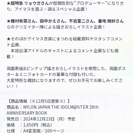
★
超特急 リョウガさん
が超個性的な”プロデューサー”になりき
り、アイマスを遊ぶ・語るスペシャル企画！
★種村有菜さん、田中かえさん、不吉霊二さん、番地 規紗さん
らのクリエイター陣による描きおろしイラスト企画！
★そのほかアイマス衣装にまつわる秘蔵資料やスタッフコメン
ト企画、
本誌出演アイドルのキャストによるコメント企画なども掲
載！
両面表紙&ピンナップ描きおろしイラストを使用した、両面ポス
ター＆ミニフォトカードの豪華な付録も付いた、
大変特別な雑誌になりますので、ぜひお手元でお楽しみくださ
い！！
【商品情報（※12月5日更新※）】
商品名：NYLON JAPAN THE IDOLM@STER 20th
ANNIVERSARY BOOK
発売日：2024年12月23日（月）予定
価格 ：1,650円（税込）
仕様 ：A4変型版／100ページ