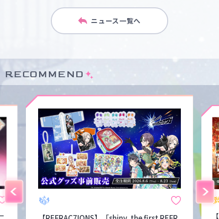
ニュース一覧へ
RECOMMEND
ー
【
【REFRAC7IONS】「shiny, the first REFR