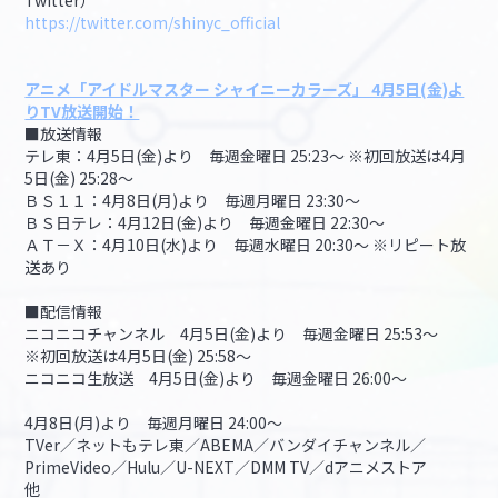
Twitter）
https://twitter.com/shinyc_official
アニメ「アイドルマスター シャイニーカラーズ」 4月5日(金)よ
りTV放送開始！
■放送情報
テレ東：4月5日(金)より 毎週金曜日 25:23～ ※初回放送は4月
5日(金) 25:28～
ＢＳ１１：4月8日(月)より 毎週月曜日 23:30～
ＢＳ日テレ：4月12日(金)より 毎週金曜日 22:30～
ＡＴ－Ｘ：4月10日(水)より 毎週水曜日 20:30～ ※リピート放
送あり
■配信情報
ニコニコチャンネル 4月5日(金)より 毎週金曜日 25:53～
※初回放送は4月5日(金) 25:58～
ニコニコ生放送 4月5日(金)より 毎週金曜日 26:00～
4月8日(月)より 毎週月曜日 24:00～
TVer／ネットもテレ東／ABEMA／バンダイチャンネル／
PrimeVideo／Hulu／U-NEXT／DMM TV／dアニメストア
他