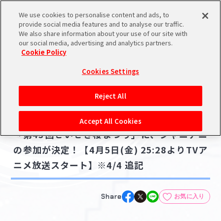
We use cookies to personalise content and ads, to
メニュー
スケジュール
検索
ログイン
provide social media features and to analyse our traffic.
We also share information about your use of our site with
our social media, advertising and analytics partners.
Cookie Policy
NEWS
バンダイナムコIDで
新規登録
ログイン
Cookies Settings
ニュース
アイドルマスター ポータルへの登録について
アニメ
Reject All
2024.04.02
シリアルコード・
【シャニアニ】聖蹟桜ヶ丘周辺で開催される
マイデスク
Accept All Cookies
あいことば
「第43回せいせき桜まつり」に、シャニアニ
活動履歴
の参加が決定！【4月5日(金) 25:28よりTVア
Pレポ
閲覧履歴・購入履歴
ニメ放送スタート】※4/4 追記
チェックイン
お気に入り
Share
お気に入り
マイスケジュール
メモ