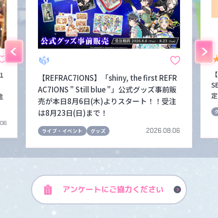
【
1
【REFRAC7IONS】「shiny, the first REFR
S
！
AC7IONS " Still blue "」公式グッズ事前販
定
注
売が本日8月6日(木)よりスタート！！受注
は8月23日(日)まで！
.06
2026.08.06
ライブ・イベント
グッズ
アンケートに
ご協力ください