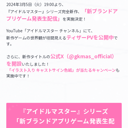
2024年3月5日（火）19:00より、
「新ブランドア
『アイドルマスター』シリーズ完全新作、
マイデスク設定変更
バンダイナムコID Link設定
プリゲーム発表生配信」
を実施決定！
YouTube「アイドルマスター チャンネル」にて、
ティザーPVを公開中
新作ゲームの世界観が垣間見える
で
す。
公式X（
@gkmas_official
）
さらに、新作タイトルの
を開設
いたしました！
「イラスト入り キャストサイン色紙」
が当たるキャンペーン
も
実施中です！
『アイドルマスター』シリーズ
「新ブランドアプリゲーム発表生配