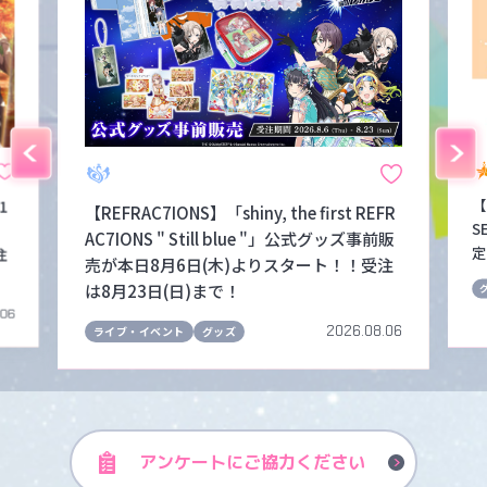
【
1
【REFRAC7IONS】「shiny, the first REFR
S
！
AC7IONS " Still blue "」公式グッズ事前販
定
注
売が本日8月6日(木)よりスタート！！受注
は8月23日(日)まで！
.06
2026.08.06
ライブ・イベント
グッズ
アンケートに
ご協力ください