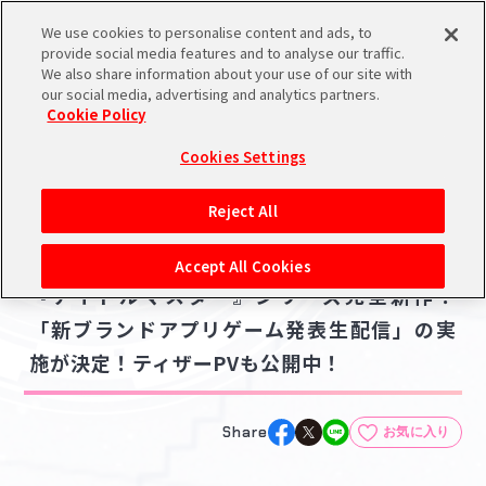
We use cookies to personalise content and ads, to
メニュー
スケジュール
検索
ログイン
provide social media features and to analyse our traffic.
We also share information about your use of our site with
our social media, advertising and analytics partners.
Cookie Policy
NEWS
バンダイナムコIDで
新規登録
ログイン
Cookies Settings
ニュース
アイドルマスター ポータルへの登録について
ゲーム
配信番組
Reject All
2024.02.26
シリアルコード・
【新ブランド】2024年3月5日(火)19:00～
マイデスク
Accept All Cookies
あいことば
『アイドルマスター』シリーズ完全新作！
活動履歴
「新ブランドアプリゲーム発表生配信」の実
Pレポ
閲覧履歴・購入履歴
施が決定！ティザーPVも公開中！
チェックイン
お気に入り
Share
お気に入り
マイスケジュール
メモ