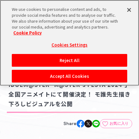
We use cookies to personalise content and ads, to
メニュー
スケジュール
検索
ログイン
provide social media features and to analyse our traffic.
We also share information about your use of our site with
our social media, advertising and analytics partners.
Cookie Policy
NEWS
バンダイナムコIDで
新規登録
ログイン
Cookies Settings
ニュース
アイドルマスター ポータルへの登録について
グッズ
Reject All
2024.02.02
シリアルコード・
【アイドルマスターシリーズ】「THE
マイデスク
Accept All Cookies
あいことば
IDOLM@STER -M@STER's FESTA 2024-」
活動履歴
全国アニメイトにて開催決定！ モ誰先生描き
Pレポ
閲覧履歴・購入履歴
下ろしビジュアルを公開
チェックイン
お気に入り
Share
お気に入り
マイスケジュール
メモ