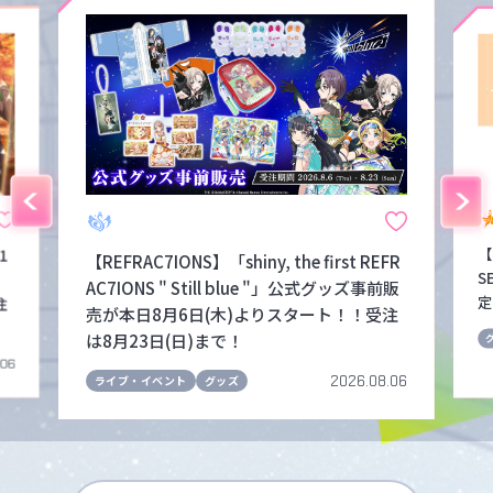
【
1
【REFRAC7IONS】「shiny, the first REFR
S
！
AC7IONS " Still blue "」公式グッズ事前販
定
注
売が本日8月6日(木)よりスタート！！受注
は8月23日(日)まで！
.06
2026.08.06
ライブ・イベント
グッズ