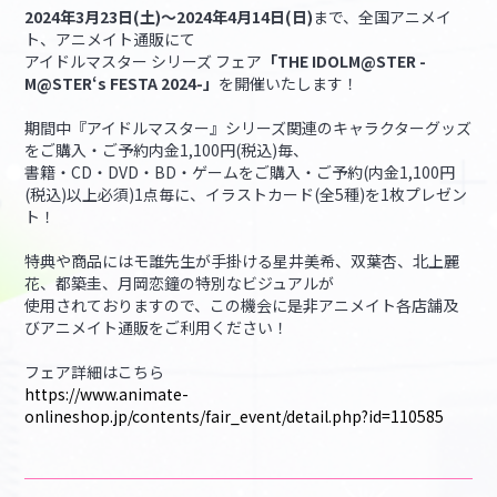
2024年3月23日(土)～2024年4月14日(日)
まで、全国アニメイ
ト、アニメイト通販にて
マイデスク設定変更
バンダイナムコID Link設定
アイドルマスター シリーズ フェア
「THE IDOLM@STER -
M@STER‘s FESTA 2024-」
を開催いたします！
期間中『アイドルマスター』シリーズ関連のキャラクターグッズ
をご購入・ご予約内金1,100円(税込)毎、
書籍・CD・DVD・BD・ゲームをご購入・ご予約(内金1,100円
(税込)以上必須)1点毎に、イラストカード(全5種)を1枚プレゼン
ト！
特典や商品にはモ誰先生が手掛ける星井美希、双葉杏、北上麗
花、都築圭、月岡恋鐘の特別なビジュアルが
使用されておりますので、この機会に是非アニメイト各店舗及
びアニメイト通販をご利用ください！
フェア詳細はこちら
https://www.animate-
onlineshop.jp/contents/fair_event/detail.php?id=110585