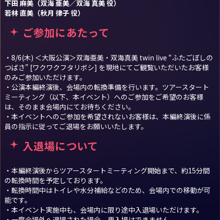
下田 麻美（双海 亜美／双海 真美 役）
若林 直美（秋月 律子 役）
ご参加にあたって
・8/6(木) ＜大阪公演＞双海亜美・双海真美 twin live “ふたごぼしの
つばさ” [ワクワクフタリボシ] を現地にてご観覧いただいたお客様
のみご参加いただけます。
・公演本編終演後、会場内の転換準備を行います。ツアースタート
ミーティング（以下、本イベント）へのご参加をご希望のお客様
は、そのまま会場内にてお待ちください。
・本イベントへのご参加を希望されないお客様は、本編終演後に係
員の指示に従ってご退場をお願いいたします。
入退場について
・本編終演後からツアースタートミーティング開始まで、約15分間
の転換時間を予定しております。
・転換時間中はトイレや水分補給などのため、会場内での移動が可
能です。
・本イベント実施中も、会場内に限り途中入退場いただけます。
・一度会場外へ退場された場合、再入場はできません。