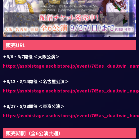
販売URL
✦8/6・8/7開催 ＜大阪公演＞
https://asobistage.asobistore.jp/event/765as_dualtwin_nam
✦8/13・8/14開催 ＜名古屋公演＞
https://asobistage.asobistore.jp/event/765as_dualtwin_nag
✦8/27・8/28開催 ＜東京公演＞
https://asobistage.asobistore.jp/event/765as_dualtwin_han
販売期間（全6公演共通）