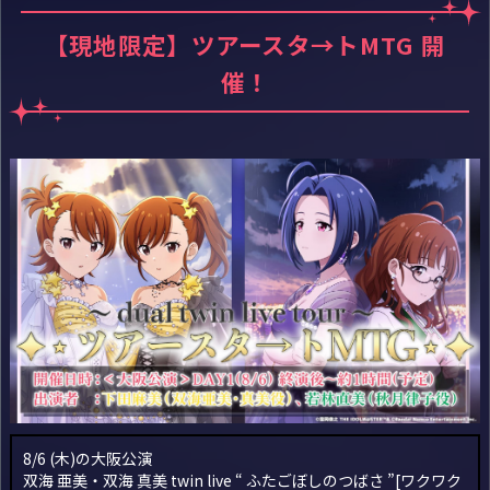
【現地限定】ツアースタ→トMTG 開
催！
8/6 (木)の大阪公演
双海 亜美・双海 真美 twin live
“ ふたごぼしのつばさ ”[ワクワク