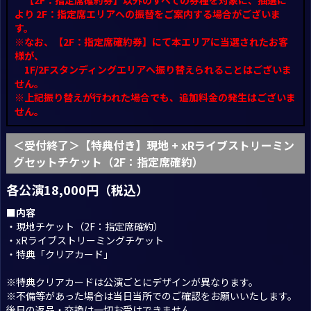
【2F：指定席確約券】以外のすべての券種を対象に、抽選に
より 2F：指定席エリアへの振替をご案内する場合がございま
す。
※なお、【2F：指定席確約券】にて本エリアに当選されたお客
様が、
1F/2Fスタンディングエリアへ振り替えられることはございま
せん。
※上記振り替えが行われた場合でも、追加料金の発生はございま
せん。
＜受付終了＞【特典付き】現地 + xRライブストリーミン
グセットチケット（2F：指定席確約）
各公演18,000円（税込）
■内容
・現地チケット（2F：指定席確約）
・xRライブストリーミングチケット
・特典「クリアカード」
※特典クリアカードは公演ごとにデザインが異なります。
※不備等があった場合は当日当所でのご確認をお願いいたします。
後日の返品・交換は一切お受けできません。