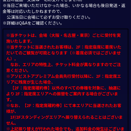
※当日ご来場いただけなかった場合、いかなる場合も後日発送・返
金等は対応いたしかねますので、
公演当日に会場にて必ずお受け取りください。
※詳細は
Q
&
A
をご確認ください。
※当チケットは、会場（大阪・名古屋・東京）ごとに受付を実
施いたします。
※当チケットに当選されたお客様は、2F：指定座席に着席いた
だいてのご観覧が可能となります（※着席必須ではございませ
ん）。
なお、エリアの特性上、チケット料金が異なりますのでご注
意ください。
※アソビストアプレミアム会員先行受付以降に、2F：指定席エ
リアに残席が生じた場合、
【2F：指定席確約券】以外のすべての券種を対象に、抽選に
より 2F：指定席エリアへの振替をご案内する場合がございま
す。
※なお、【2F：指定席確約券】にて本エリアに当選されたお客
様が、
1F/2Fスタンディングエリアへ振り替えられることはございま
せん。
※上記振り替えが行われた場合でも、追加料金の発生はございま