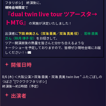
フタリボシ] 終演後に、
現地会場限定
で
『dual twin live tour ツアースタ→
トMTG』
の実施が決定いたしました！
出演者に
下田 麻美さん（双海 亜美／双海 真美 役）
、
若林 直美
さん（秋月 律子 役）
をお招きして、
ツアー開演直後の熱量を皆さんと分かち合えるような
トークショーを予定しておりますので、皆様ぜひ現地会場にお越
しください！✨🌃
開催日時
8/6 (木) ＜大阪公演＞双海 亜美・双海 真美 twin live
“ ふたごぼしの
つばさ ”[ワクワクフタリボシ]
終演後～約1時間（予定）
出演者