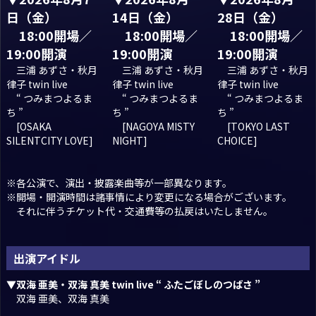
日（金）
14日（金）
28日（金）
18:00開場／
18:00開場／
18:00開場／
19:00開演
19:00開演
19:00開演
三浦 あずさ・秋月
三浦 あずさ・秋月
三浦 あずさ・秋月
律子 twin live
律子 twin live
律子 twin live
“ つみまつよるま
“ つみまつよるま
“ つみまつよるま
ち ”
ち ”
ち ”
[OSAKA
[NAGOYA MISTY
[TOKYO LAST
SILENTCITY LOVE]
NIGHT]
CHOICE]
※各公演で、演出・披露楽曲等が一部異なります。
※開場・開演時間は諸事情により変更になる場合がございます。
それに伴うチケット代・交通費等の払戻はいたしません。
出演アイドル
▼双海 亜美・双海 真美 twin live “ ふたごぼしのつばさ ”
双海 亜美、双海 真美