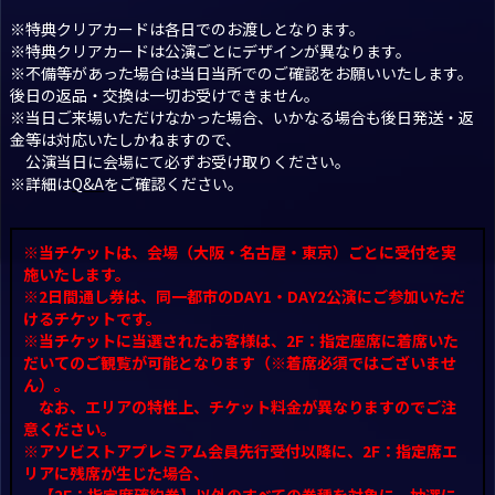
※特典クリアカードは各日でのお渡しとなります。
※特典クリアカードは公演ごとにデザインが異なります。
※不備等があった場合は当日当所でのご確認をお願いいたします。
後日の返品・交換は一切お受けできません。
※当日ご来場いただけなかった場合、いかなる場合も後日発送・返
金等は対応いたしかねますので、
公演当日に会場にて必ずお受け取りください。
※詳細は
Q
&
A
をご確認ください。
※当チケットは、会場（大阪・名古屋・東京）ごとに受付を実
施いたします。
※2日間通し券は、同一都市のDAY1・DAY2公演にご参加いただ
けるチケットです。
※当チケットに当選されたお客様は、2F：指定座席に着席いた
だいてのご観覧が可能となります（※着席必須ではございませ
ん）。
なお、エリアの特性上、チケット料金が異なりますのでご注
意ください。
※アソビストアプレミアム会員先行受付以降に、2F：指定席エ
リアに残席が生じた場合、