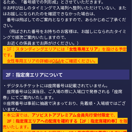
るため、「番号順での列形成」とさせていただきます。
※お呼び出しのタイミングで入場列へ整列いただけていない、また
はお越しになられたのを確認できなかった場合は、
番号は飛ばしてのご案内となりますので、あらかじめご了承くだ
さい。
（飛ばされた番号をお持ちのお客様は、お越しになられたタイミ
ングで順次ご案内いたしますので、
お近くの係員までお声がけください。）
・1F：スタンディングエリアには「
女性専用エリア
」を設ける予定
です。
女性専用エリアの詳細は
Q
&
A
をご確認ください。
2F：指定席エリアについて
・デジタルチケットには座席番号は記載されていません。
座席番号は公演当日、ご入場の際に入場口で発券される「座席
券」にてご案内いたします。
※座席番号は事前に抽選で決まっており、先着順・入場順ではござ
いません。
・本公演では、
アソビストアプレミアム会員先行受付限定
で、
2F：指定席エリアへの配席を確約する【2F：指定席確約券】
を販
売いたします。