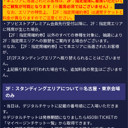
・本エリアに当選されたお客様は、
2F：指定座席に着席いただいて
のご観覧が可能となります（※着席必須ではございません）
。
なお、エリアの特性上、【2F：指定席確約券】は通常チケットと
料金が異なりますのでご注意ください。
・アソビストアプレミアム会員先行受付以降に、2F：指定席エリア
に残席が生じた場合、
【2F：指定席確約券】以外のすべての券種を対象に、抽選により
2F：指定席エリアへの振替をご案内する場合がございます。
※なお、【2F：指定席確約券】にて本エリアに当選されたお客様
が、
1F/2Fスタンディングエリアへ振り替えられることはございませ
ん。
・上記振り替えが行われた場合でも、追加料金の発生はございませ
ん。
2F：スタンディングエリアについて※名古屋・東京会場
のみ
・当日は、デジタルチケットに記載の番号順にご入場いただきま
す。
※デジタルチケットは発券期間になりましたら
ASOBI TICKET
の
「マイページ＞チケット一覧」から取得できます。