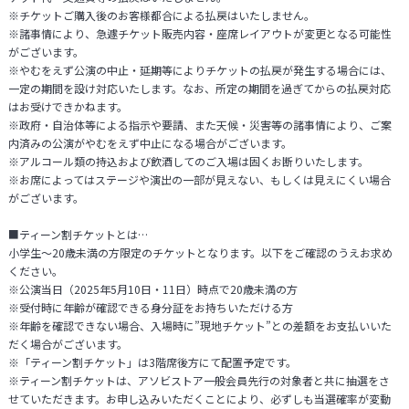
※チケットご購入後のお客様都合による払戻はいたしません。
※諸事情により、急遽チケット販売内容・座席レイアウトが変更となる可能性
がございます。
※やむをえず公演の中止・延期等によりチケットの払戻が発生する場合には、
一定の期間を設け対応いたします。なお、所定の期間を過ぎてからの払戻対応
はお受けできかねます。
※政府・自治体等による指示や要請、また天候・災害等の諸事情により、ご案
内済みの公演がやむをえず中止になる場合がございます。
※アルコール類の持込および飲酒してのご入場は固くお断りいたします。
※お席によってはステージや演出の一部が見えない、もしくは見えにくい場合
がございます。
■ティーン割チケットとは…
小学生～20歳未満の方限定のチケットとなります。以下をご確認のうえお求め
ください。
※公演当日（2025年5月10日・11日）時点で20歳未満の方
※受付時に年齢が確認できる身分証をお持ちいただける方
※年齢を確認できない場合、入場時に”現地チケット”との差額をお支払いいた
だく場合がございます。
※「ティーン割チケット」は3階席後方にて配置予定です。
※ティーン割チケットは、アソビストア一般会員先行の対象者と共に抽選をさ
せていただきます。お申し込みいただくことにより、必ずしも当選確率が変動