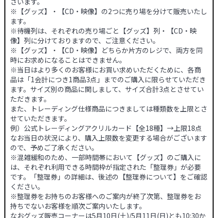
ざいます。
※【グッズ】・【CD・映像】の2つに売り場を分けて販売いたし
ます。
※待機列は、それぞれの売り場ごと【グッズ】列・【CD・映
像】列に分けておりますので、ご注意ください。
※【グッズ】・【CD・映像】どちらか片方のレジで、両方を同
時にお求めになることはできません。
※当日はより多くのお客様にお買い求めいただくために、各商
品は「1会計につき1商品3点」までのご購入に限らせていただき
ます。サイズ別の商品に関しまして、サイズ合計3点とさせてい
ただきます。
また、トレーディング仕様商品につきましては種類数を上限とさ
せていただきます。
例）公式トレーディングアクリルカード【全18種】→上限18点
なお当日の状況により、購入上限数を変更する場合がございます
ので、予めご了承ください。
※混雑緩和のため、一部時間帯において【グッズ】のご購入に
は、それぞれ利用できる時間枠が指定された「整理券」が必要
です。「整理券」の詳細は、後述の【整理券について】をご確認
ください。
※整理券をお持ちのお客様へのご案内が終了次第、整理券をお
持ちでないお客様を順次ご案内いたします。
なおグッズ販売コーナーは5月10日(土)/5月11日(日)とも10:30か