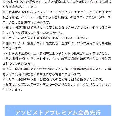
※2枚お申し込みの場合でも、入場数制限によりご同行者様と1席空けでの着席
となる場合がございます。
※「特典付き 現地+xRライブストリーミングセットチケット」と「現地チケッ
ト全席指定」と「ティーン割チケット全席指定」の各ブロックに分けられ、ブ
ロックごとに配置を行う予定です。
※開場・開演時間は諸事情により変更になる場合がございます。それに伴うチ
ケット代・交通費等の払戻はいたしません。
※チケットご購入後のお客様都合による払戻はいたしません。
※諸事情により、急遽チケット販売内容・座席レイアウトが変更となる可能性
がございます。
※やむをえず公演の中止・延期等によりチケットの払戻が発生する場合には、
一定の期間を設け対応いたします。なお、所定の期間を過ぎてからの払戻対応
はお受けできかねます。
※政府・自治体等による指示や要請、また天候・災害等の諸事情により、ご案
内済みの公演がやむをえず中止になる場合がございます。
※アルコール類の持込および飲酒してのご入場は固くお断りいたします。
※お席によってはステージや演出の一部が見えない、もしくは見えにくい場合
がございます。
アソビストアプレミアム会員先行