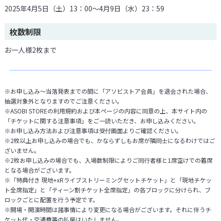
2025年4月5日（土）13：00～4月9日（水）23：59
枚数制限
お一人様2枚まで
※お申し込み～当落発表までの間に「アソビストア会員」を退会された場合、
抽選対象外となりますのでご注意ください。
※ASOBI STOREの利用規約および本ページの内容に同意の上、本サイト内の
「チケットに関する注意事項」をご一読いただき、お申し込みください。
※お申し込み方法および注意事項は受付画面よりご確認ください。
※2枚以上お申し込みの場合でも、かならずしもお席が隣同士になるわけではご
ざいません。
※2枚お申し込みの場合でも、入場数制限によりご同行者様と1席空けでの着席
となる場合がございます。
※「特典付き 現地+xRライブストリーミングセットチケット」と「現地チケッ
ト全席指定」と「ティーン割チケット全席指定」の各ブロックに分けられ、ブ
ロックごとに配置を行う予定です。
※開場・開演時間は諸事情により変更になる場合がございます。それに伴うチ
ケット代・交通費等の払戻はいたしません。