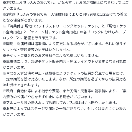
※2枚以上お申し込みの場合でも、かならずしもお席が隣同士になるわけではご
ざいません。
※2枚お申し込みの場合でも、入場数制限によりご同行者様と1席空けでの着席
となる場合がございます。
※「特典付き 現地+xRライブストリーミングセットチケット」と「現地チケッ
ト全席指定」と「ティーン割チケット全席指定」の各ブロックに分けられ、ブ
ロックごとに配置を行う予定です。
※開場・開演時間は諸事情により変更になる場合がございます。それに伴うチ
ケット代・交通費等の払戻はいたしません。
※チケットご購入後のお客様都合による払戻はいたしません。
※諸事情により、急遽チケット販売内容・座席レイアウトが変更となる可能性
がございます。
※やむをえず公演の中止・延期等によりチケットの払戻が発生する場合には、
一定の期間を設け対応いたします。なお、所定の期間を過ぎてからの払戻対応
はお受けできかねます。
※政府・自治体等による指示や要請、また天候・災害等の諸事情により、ご案
内済みの公演がやむをえず中止になる場合がございます。
※アルコール類の持込および飲酒してのご入場は固くお断りいたします。
※お席によってはステージや演出の一部が見えない、もしくは見えにくい場合
がございます。