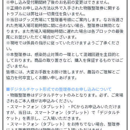
※申し込み受付期間終了後のお名前の変更はできません。
※正規のお申し込み方法以外で入手された物販整理券に関する
トラブルには弊社は一切責任を負いません。
※当日はグッズ売場にて整理番号順にご案内します。なお当選さ
れた売場入場可能時間に間に合わない場合、整理券は無効とな
ります。また売場入場開始時間に遅れた場合は各ブロックの最後
尾にお並びいただく場合がございます。
※現地では係員の指示に従っていただけますようご了承くださ
い。
※本整理券は、感染防止対策の一環として混雑回避を主目的と
しております。商品の取り置きなど、購入を保証するものではご
ざいません。
皆様には、大変お手数をお掛け致しますが、趣旨のご理解とご
協力を何卒宜しくお願い申しあげます。
■デジタルチケット形式での整理券のお申し込みについて
・物販整理券はデジタルチケットのみとなります。必ず、ご来場
されるご本人様がお申込みください。
・スマートフォン（タブレット）・PCからお申込みいただけま
すが、当日は、スマートフォン（タブレット）で「デジタルチ
ケット」を表示し、ご入場いただきます。
・スマートフォン（タブレット）をお持ちでない場合、整理券
による販売時間中は物販会場にご入場いただけません。