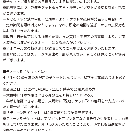
※チケットご購入後のお客様都合による払戻はいたしません。
※諸事情により、急遽チケット販売内容・座席レイアウトが変更となる可能性
がございます。
※やむをえず公演の中止・延期等によりチケットの払戻が発生する場合には、
一定の期間を設け対応いたします。なお、所定の期間を過ぎてからの払戻対応
はお受けできかねます。
※政府・自治体等による指示や要請、また天候・災害等の諸事情により、ご案
内済みの公演がやむをえず中止になる場合がございます。
※アルコール類の持込および飲酒してのご入場は固くお断りいたします。
※お席によってはステージや演出の一部が見えない、もしくは見えにくい場合
がございます。
■ティーン割チケットとは…
小学生～20歳未満の方限定のチケットとなります。以下をご確認のうえお求め
ください。
※公演当日（2025年5月10日・11日）時点で20歳未満の方
※受付時に年齢が確認できる身分証をお持ちいただける方
※年齢を確認できない場合、入場時に”現地チケット”との差額をお支払いいた
だく場合がございます。
※「ティーン割チケット」は3階席後方にて配置予定です。
※ティーン割チケットは、アソビストアプレミアム会員先行の対象者と共に抽選
をさせていただきます。お申し込みいただくことにより、必ずしも当選確率が
変動するものではございません。