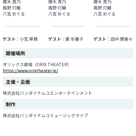
櫻木 真乃
櫻木 真乃
櫻木 真乃
風野 灯織
風野 灯織
風野 灯織
八宮 めぐる
八宮 めぐる
八宮 めぐる
ゲスト
：小宮 果穂
ゲスト
：黛 冬優子
ゲスト
：田中 摩美々
開催場所
オリックス劇場（ORIX THEATER）
https://www.orixtheater.jp/
主催・企画
株式会社バンダイナムコエンターテインメント
制作
株式会社バンダイナムコミュージックライブ