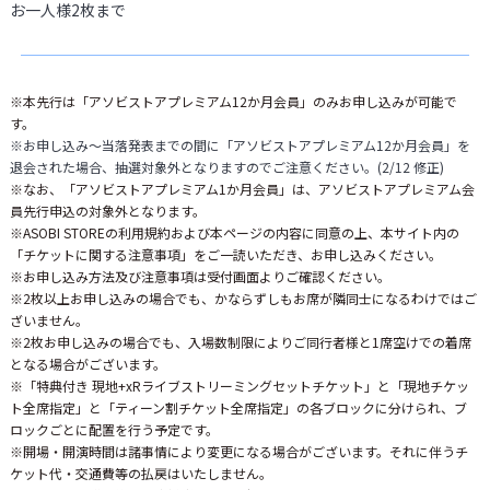
お一人様2枚まで
※本先行は「アソビストアプレミアム12か月会員」のみお申し込みが可能で
す。
※お申し込み～当落発表までの間に「アソビストアプレミアム12か月会員」を
退会された場合、抽選対象外となりますのでご注意ください。(2/12 修正)
※なお、「アソビストアプレミアム1か月会員」は、アソビストアプレミアム会
員先行申込の対象外となります。
※ASOBI STOREの利用規約および本ページの内容に同意の上、本サイト内の
「チケットに関する注意事項」をご一読いただき、お申し込みください。
※お申し込み方法及び注意事項は受付画面よりご確認ください。
※2枚以上お申し込みの場合でも、かならずしもお席が隣同士になるわけではご
ざいません。
※2枚お申し込みの場合でも、入場数制限によりご同行者様と1席空けでの着席
となる場合がございます。
※「特典付き 現地+xRライブストリーミングセットチケット」と「現地チケッ
ト全席指定」と「ティーン割チケット全席指定」の各ブロックに分けられ、ブ
ロックごとに配置を行う予定です。
※開場・開演時間は諸事情により変更になる場合がございます。それに伴うチ
ケット代・交通費等の払戻はいたしません。