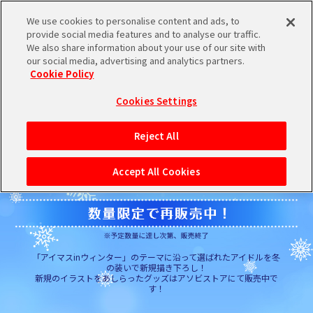
We use cookies to personalise content and ads, to
メニュー
スケジュール
検索
ログイン
provide social media features and to analyse our traffic.
We also share information about your use of our site with
our social media, advertising and analytics partners.
Cookie Policy
バンダイナムコIDで
新規登録
ログイン
Cookies Settings
アイドルマスター ポータルへの登録について
Reject All
シリアルコード・
マイデスク
Accept All Cookies
あいことば
活動履歴
Pレポ
閲覧履歴・購入履歴
チェックイン
お気に入り
「アイマスinウィンター」のテーマに沿って選ばれたアイドルを冬
の装いで新規描き下ろし！
新規のイラストをあしらったグッズはアソビストアにて販売中で
す！
マイスケジュール
メモ