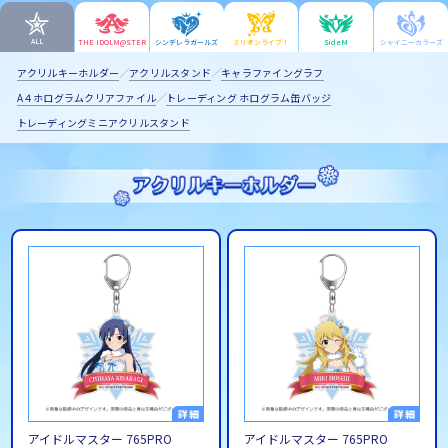
ALL
THE IDOL
M@STER
シンデレラ
ガールズ
ミリオンライブ！
SideM
シャイニー
カラーズ
マイデスク設定変更
バンダイナムコID Link設定
アクリルキーホルダー
アクリルスタンド
キャラファイングラフ
A４ホログラムクリアファイル
トレーディング ホログラム缶バッジ
トレーディングミニアクリルスタンド
アイドルマスター 765PRO
アイドルマスター 765PRO