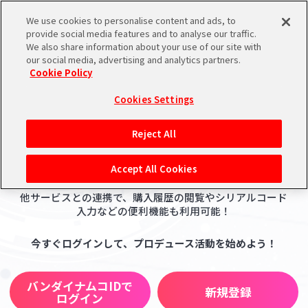
We use cookies to personalise content and ads, to
メニュー
スケジュール
検索
ログイン
provide social media features and to analyse our traffic.
We also share information about your use of our site with
ログイン・新規登録
our social media, advertising and analytics partners.
Cookie Policy
バンダイナムコIDで
新規登録
ログイン
Cookies Settings
アイドルマスター ポータルへの登録について
Reject All
アイドルマスター ポータルにログインすると、
自分だけの情報を整理・記録できる「マイデスク」「#Pレ
シリアルコード・
マイデスク
Accept All Cookies
ポ」
を活用いただけます。
あいことば
さらに、ASOBI STOREやゲームなど
他サービスとの連携で、購入履歴の閲覧やシリアルコード
活動履歴
Pレポ
入力などの便利機能も利用可能！
閲覧履歴・購入履歴
今すぐログインして、プロデュース活動を始めよう！
チェックイン
お気に入り
バンダイナムコIDで
新規登録
マイスケジュール
メモ
ログイン