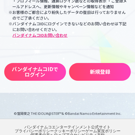
・プロフィール情報、通算ログイン数などの取得表示 ・ご登録メ
ールアドレスへ、更新情報やキャンペーン情報などを通知
※お客様のご都合により紛失したデータの復旧は行っておりません
のでご了承ください。
※バンダイナムコIDにログインできないなどのお問い合わせは下記
にお問い合わせください。
バンダイナムコIDお問い合わせ
バンダイナムコIDで
新規登録
ログイン
©窪岡俊之 THE IDOLM@STER™& ©Bandai Namco Entertainment Inc.
バンダイナムコエンターテインメント公式サイト
プライバシーポリシー
クッキーポリシー
ゲーム実況ポリシー
保護者の方へ
ウェブアクセシビリティ方針