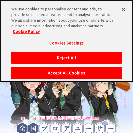
We use cookies to personalise content and ads, to
メニュー
provide social media features and to analyse our traffic.
ログイン
We also share information about your use of our site with
our social media, advertising and analytics partners.
Cookie Policy
バンダイナムコIDで
新規登録
ログイン
Cookies Settings
アイドルマスター ポータルへの登録について
Reject All
シリアルコード・
マイデスク
Accept All Cookies
あいことば
活動履歴
Pレポ
閲覧履歴・購入履歴
チェックイン
お気に入り
マイスケジュール
メモ