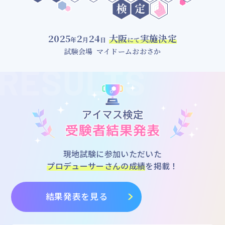
マイデスク設定変更
バンダイナムコID Link設定
2025
2
24
大阪
実施決定
年
月
日
にて
試験会場 マイドームおおさか
現地試験に参加いただいた
プロデューサーさんの成績
を掲載！
結果発表を見る