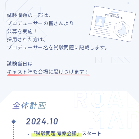
W - 食べ盛りお菓子パーティ開催！
W - 食べ盛りお菓子パーティ開催！
FRAME - 思い出リスト
FRAME - 思い出リスト
彩 - 同感だね
彩 - 同感だね
High×Joker - 夏が終わる前に
High×Joker - 夏が終わる前に
試験問題の一部は、
神速一魂 - 違いの分かる男
神速一魂 - 違いの分かる男
Café Parade - 迷子が迷子を…
Café Parade - 迷子が迷子を…
プロデューサーの皆さんより
もふもふえん - 魔王戦
もふもふえん - 魔王戦
S.E.M - イチネン：単勝オッズ315.0倍
S.E.M - イチネン：単勝オッズ315.0倍
公募を実施！
THE 虎牙道 - Wake up new challenger！
THE 虎牙道 - Wake up new challenger！
F-LAGS - Live or Alive
F-LAGS - Live or Alive
採用された方は、
Legenders - 宝探しの宝探し
Legenders - 宝探しの宝探し
C.FIRST - 名前の呼び方
C.FIRST - 名前の呼び方
プロデューサー名を試験問題に記載します。
下記は出題範囲対象外です。
下記は出題範囲対象外です。
試験当日は
キャスト陣も会場に駆けつけます！
キャストや個人を
キャストや個人を
特定する内容を含むもの
特定する内容を含むもの
誹謗・中傷、
誹謗・中傷、
公序良俗に反するもの
公序良俗に反するもの
ブランドを跨いだ問題・
ブランドを跨いだ問題・
出題範囲に含まれない
出題範囲に含まれない
もの
もの
2024.10
「アイドルマスター」関連コンテンツには一部混載を含みます。
「アイドルマスター」関連コンテンツには一部混載を含みます。
出題範囲は変更・追加となる可能性がございます。随時こちらのペ
出題範囲は変更・追加となる可能性がございます。随時こちらのペ
ージや遷移後のページでご確認ください。
ージや遷移後のページでご確認ください。
11/28追記：一部の出題範囲を更新しました。今後追加の予定はご
11/28追記：一部の出題範囲を更新しました。今後追加の予定はご
「試験問題 考案会議」
スタート
ざいません。
ざいません。