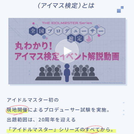
(アイマス検定)とは
ゲーム
ゲーム
下記作品の
下記作品の
チュートリアルまで
チュートリアルまで
（※）
（※）
アイドルマスター シンデレラガールズ スターライト
アイドルマスター シンデレラガールズ スターライト
ステージ
ステージ
アイドルマスター ミリオンライブ！ シアターデイズ
アイドルマスター ミリオンライブ！ シアターデイズ
アイドルマスター SideM「アイドルたちの1コマ」
アイドルマスター SideM「アイドルたちの1コマ」
アイドルマスター シャイニーカラーズ
アイドルマスター シャイニーカラーズ
アイドルマスター シャイニーカラーズ Song for
アイドルマスター シャイニーカラーズ Song for
Prism
Prism
学園アイドルマスター
学園アイドルマスター
アイドルマスター スターリットシーズン
アイドルマスター スターリットシーズン
アイドルマスター スターリットシーズンはゲームプレイは必須
アイドルマスター スターリットシーズンはゲームプレイは必須
アイドルマスター初の
ではございません。公式サイト掲載内容が範囲となります。
ではございません。公式サイト掲載内容が範囲となります。
現地開催
によるプロデューサー試験を実施。
アイドルマスター SideM「アイドルたちの1コマ」は下記スト
アイドルマスター SideM「アイドルたちの1コマ」は下記スト
ーリーが範囲となります。
ーリーが範囲となります。
▼「アイドルたちの1コマ」出題一覧
▼「アイドルたちの1コマ」出題一覧
出題範囲は、20周年を迎える
Jupiter - ミステリーなサークル
Jupiter - ミステリーなサークル
DRAMATIC STARS - Wer mit Ungeheuern kämpft…
DRAMATIC STARS - Wer mit Ungeheuern kämpft…
『アイドルマスター』シリーズの
すべて
から。
Altessimo - 蝉の声
Altessimo - 蝉の声
Beit - 剥がし剥がされ
Beit - 剥がし剥がされ