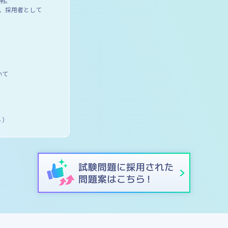
明。
に、採用者として
いて
４）