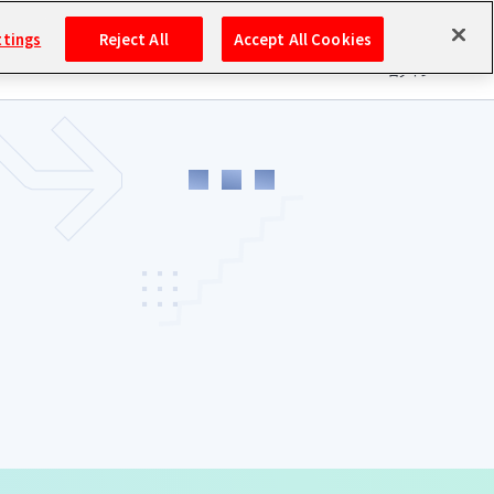
ttings
Reject All
Accept All Cookies
CK UP
PROJECT
GOODS
HISTORY
SONG
ログイン
バンダイナムコIDで
新規登録
ログイン
アイドルマスター ポータルへの登録について
シリアルコード・
マイデスク
あいことば
活動履歴
Pレポ
閲覧履歴・購入履歴
チェックイン
お気に入り
マイスケジュール
メモ