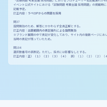
「試験問題 考案会議 採用問題」におけるプロデューサー名記載漏れが判
イベント公式サイトにおける「試験問題 考案会議 採用問題」の掲載時
記載予定。
訂正内容：
ラペロPからの問題を採用
問37
設問無効のため、解答にかかわらず全員正解とする。
訂正内容：
出題範囲内の表記揺れによる設問無効
※ブランド展開の中で表記が変化しており、サイト内の複数ページにお
当時の表記が残っていたため。
問104
選択肢番号の誤表記。ただし、採点には影響なしとする。
訂正内容：
正）（１）（２）（３）（４）
誤）（１）（２）（２）（