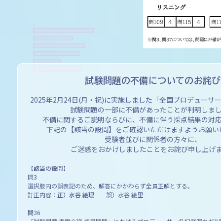
試験問題の不備についてのお詫び
2025年2月24日(月・祝)に実施しました
「全国プロデューサー
試験問題の一部に不備があったことが判明しま
不備に関するご説明ならびに、不備に伴う採点結果の対
下記の【該当の設問】を
ご確認いただけますようお願い
受験者並びに関係者の方々に、
ご迷惑をおかけしましたことをお詫び申し上げ
【該当の設問】
問3
選択肢内の誤表記のため、解答にかかわらず全員正解とする。
訂正内容：
正）水谷 絵理
誤）水谷 絵里
問36