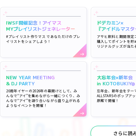
IWSF開催記念！アイマス
ドデカミン×
MYプレイリストジェネレーター
『アイドルマスタ
#プレイリスト作りマス であなただけのプレ
アサヒ飲料と期間限定
イリストをシェアしよう！
購入してポイントを貯
リジナルグッズが当た
NEW YEAR MEETING
大忘年会×新年会
& DJ PARTY
in KOTOBUKIY@
20周年イヤーの2026年の幕開けとして、み
忘年会、新年会をテーマに
んなで“アイ”を集めながら一緒につくり、み
ALLSTARSのポップ
んなで“アイ”を語り合いながら盛り上がれる
原館で開催！
ようなイベントを開催！
さらに読