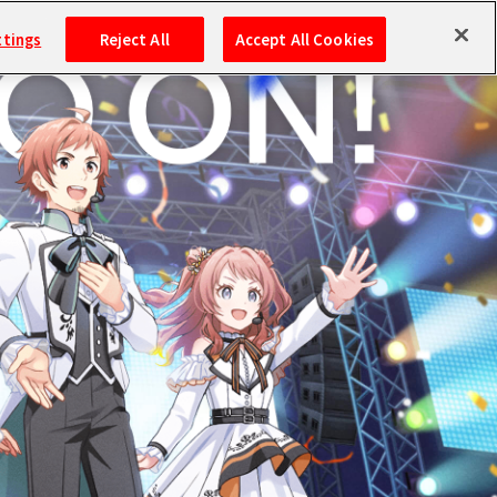
CK UP
PROJECT
GOODS
HISTORY
SONG
ttings
Reject All
Accept All Cookies
ログイン
バンダイナムコIDで
新規登録
ログイン
アイドルマスター ポータルへの登録について
シリアルコード・
マイデスク
あいことば
活動履歴
Pレポ
閲覧履歴・購入履歴
チェックイン
お気に入り
マイスケジュール
メモ