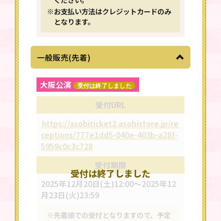
※お支払い方法はクレジットカードのみ
となります。
一般販売(先着)
大阪公演
受付は終了しました
受付URL
https://asobiticket2.asobistore.jp/re
ceptions/777e1dd5-040e-403b-a28f-
5959c0c3c728
受付期間
2025年12月20日(土)12:00～2025年12
月23日(火)23:59
※先着順での受付となりますので、予定