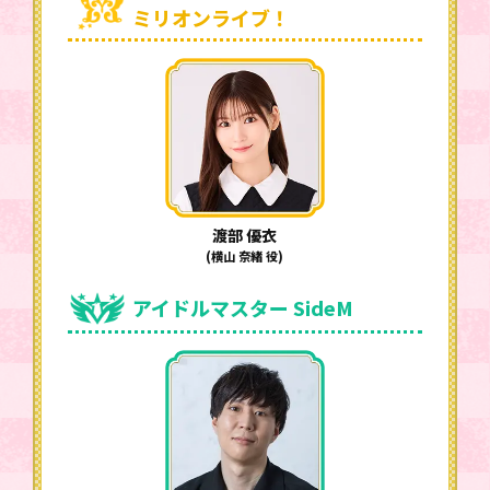
ミリオンライブ！
渡部 優衣
(横山 奈緒 役)
アイドルマスター SideM