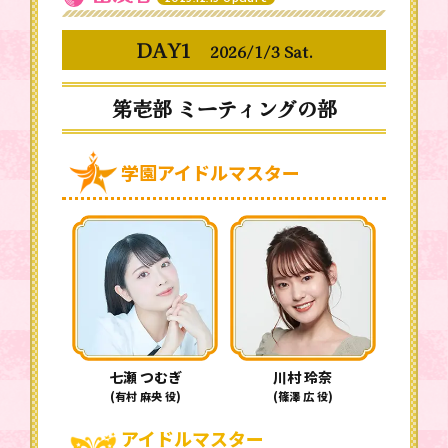
DAY1
2026/1/3 Sat.
第壱部 ミーティングの部
学園アイドルマスター
七瀬 つむぎ
川村 玲奈
(有村 麻央 役)
(篠澤 広 役)
アイドルマスター