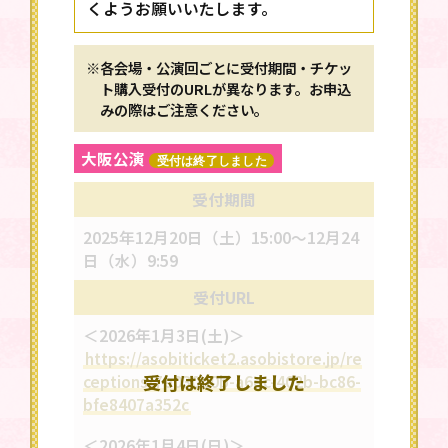
くようお願いいたします。
※各会場・公演回ごとに受付期間・チケッ
ト購入受付のURLが異なります。お申込
みの際はご注意ください。
大阪公演
受付は終了しました
受付期間
2025年12月20日（土）15:00～12月24
日（水）9:59
受付URL
＜2026年1月3日(土)＞
https://asobiticket2.asobistore.jp/re
ceptions/7e030d0b-a6ec-402b-bc86-
bfe8407a352c
＜2026年1月4日(日)＞