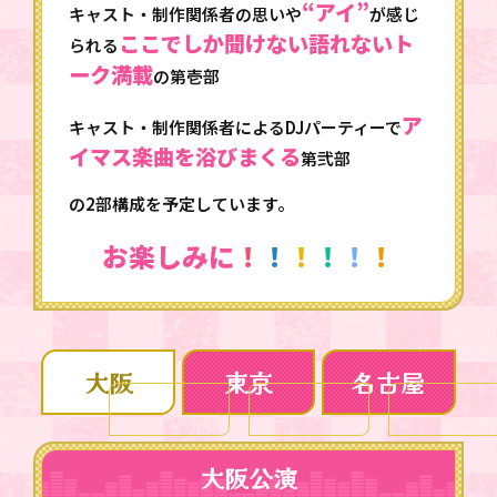
“アイ”
キャスト・制作関係者の思いや
が感じ
ここでしか聞けない語れないト
られる
ーク満載
の第壱部
ア
キャスト・制作関係者によるDJパーティーで
イマス楽曲を浴びまくる
第弐部
の2部構成を予定しています。
お楽しみに
！
！
！
！
！
！
大阪
東京
名古屋
大阪公演