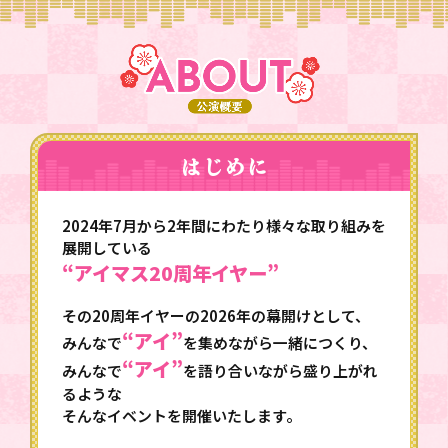
ついて・公演について）
更新！
2025.12.1
ABOUT
TICKET
ATTENTION
Q&A
更新！
2025.11.26
「THE IDOLM@STER 20th ANNIVERSARY
はじめに
NEW YEAR MEETING & DJ PARTY」公式サ
イト公開！
2024年7月から2年間にわたり様々な取り組みを
展開している
“アイマス20周年イヤー”
その20周年イヤーの2026年の幕開けとして、
“アイ”
みんなで
を集めながら一緒につくり、
“アイ”
みんなで
を語り合いながら盛り上がれ
るような
そんなイベントを開催いたします。