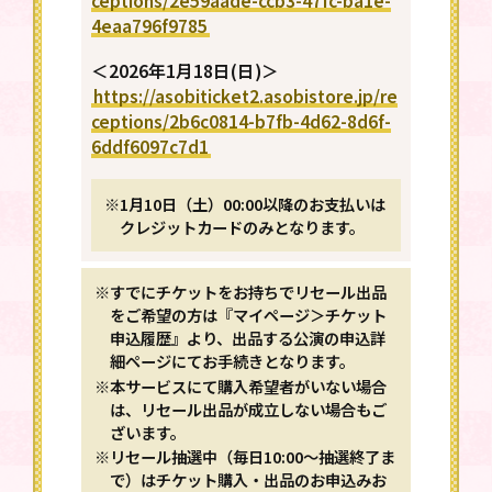
4eaa796f9785
＜2026年1月18日(日)＞
https://asobiticket2.asobistore.jp/re
ceptions/2b6c0814-b7fb-4d62-8d6f-
6ddf6097c7d1
※1月10日（土）00:00以降のお支払いは
クレジットカードのみとなります。
※すでにチケットをお持ちでリセール出品
をご希望の方は『マイページ＞チケット
申込履歴』より、出品する公演の申込詳
細ページにてお手続きとなります。
※本サービスにて購入希望者がいない場合
は、リセール出品が成立しない場合もご
ざいます。
※リセール抽選中（毎日10:00～抽選終了ま
で）はチケット購入・出品のお申込みお