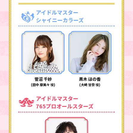
アイドルマスター
シャイニーカラーズ
菅沼 千紗
黒木 ほの香
(田中 摩美々 役)
(大崎 甘奈 役)
アイドルマスター
765プロオールスターズ