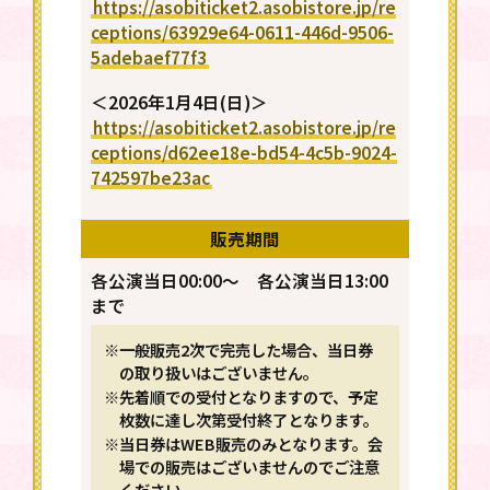
https://asobiticket2.asobistore.jp/re
ceptions/63929e64-0611-446d-9506-
5adebaef77f3
＜2026年1月4日(日)＞
https://asobiticket2.asobistore.jp/re
ceptions/d62ee18e-bd54-4c5b-9024-
742597be23ac
販売期間
各公演当日00:00～ 各公演当日13:00
まで
※一般販売2次で完売した場合、当日券
の取り扱いはございません。
※先着順での受付となりますので、予定
枚数に達し次第受付終了となります。
※当日券はWEB販売のみとなります。会
場での販売はございませんのでご注意
ください。