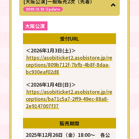
[大阪公演]一般販売2次（先着）
チケット情報
2025.12.25 Update
ATTENTION
大阪公演
ご注意事項
受付URL
＜2026年1月3日(土)＞
Q&A
https://asobiticket2.asobistore.jp/re
よくある質問
ceptions/809b712f-7bfb-4b8f-8daa-
bc930eaf02d8
＜2026年1月4日(日)＞
https://asobiticket2.asobistore.jp/re
ceptions/ba71c5a7-2ff9-49ec-88a8-
2e9147007f37
販売期間
2025年12月26日（金）18:00～ 各公