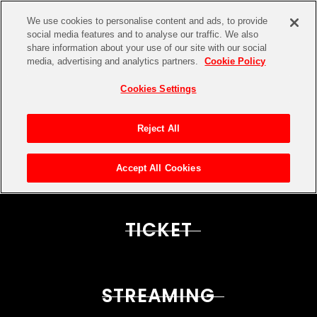
TICKET
We use cookies to personalise content and ads, to provide
TOP
social media features and to analyse our traffic. We also
share information about your use of our site with our social
media, advertising and analytics partners.
Cookie Policy
2025.10.04-05
幕張イベントホール
Cookies Settings
INFORMATION
Reject All
2025.11.15-16
オリックス劇場
ABOUT
Accept All Cookies
チケット料金・種類
チケットお申し込み
TICKET
STREAMING