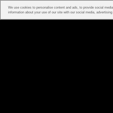
Blu-ray
We use cookies to personalise content and ads, to provide social media 
information about your use of our site with our social media, advertisin
2026年