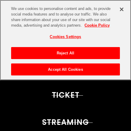
ATTENTION
We use cookies to personalise content and ads, to provide
TOP
social media features and to analyse our traffic. We also
share information about your use of our site with our social
ご来場のお客様へ
media, advertising and analytics partners.
Cookie Policy
ご協力のお願いと開催方針について
Cookies Settings
INFORMATION
チケットに関する注意事項
Reject All
公演における注意事項
ABOUT
Accept All Cookies
チケットに関する
TICKET
注意事項
現地チケットお申し込み・ご
購入にあたって
STREAMING
・現地チケットはデジタルチケットのみとなります。必