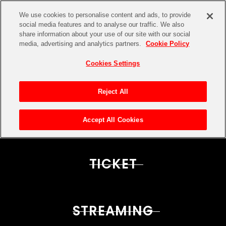
ATTENTION
We use cookies to personalise content and ads, to provide
TOP
social media features and to analyse our traffic. We also
share information about your use of our site with our social
ご来場のお客様へ
media, advertising and analytics partners.
Cookie Policy
ご協力のお願いと開催方針について
Cookies Settings
INFORMATION
チケットに関する注意事項
Reject All
公演における注意事項
ABOUT
Accept All Cookies
公演における注意事項
TICKET
イベント会場でのお願い
STREAMING
公共交通機関ご利用について