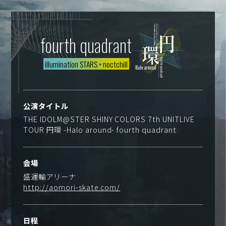
fourth quadrant
illumination STARS
×
noctchill
公演タイトル
THE IDOLM@STER SHINY COLORS 7th UNITLIVE
TOUR 円環 -Halo around- fourth quadrant
会場
盛運輸アリーナ
http://aomori-skate.com/
日程