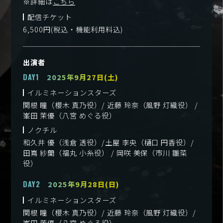
※詳細は
こちら
配信チケット
6,500円(税込・機能利用料込)
出演者
DAY1
2025年9月27日(土)
イルミネーションスターズ
関根 瞳（櫻木 真乃役）/ 近藤 玲奈（風野 灯織役） /
峯田 茉優（八宮 めぐる役）
ノクチル
和久井 優（浅倉 透役）/土屋 李央（樋口 円香役）/
田嶌 紗蘭（福丸 小糸役） / 岡咲 美保（市川 雛菜
役）
DAY2
2025年9月28日(日)
イルミネーションスターズ
関根 瞳（櫻木 真乃役）/ 近藤 玲奈（風野 灯織役）/
峯田 茉優（八宮 めぐる役）