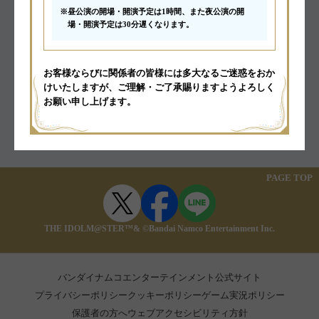
2025.07.18
「
Goods
」更新！
2025.07.16
「
Cast
」「
Goods
」更新！
2025.07.10
PAGE TOP
「
Goods
」更新！
THE IDOLM@STER™& ©Bandai Namco Entertainment Inc.
2025.07.07
「
Information
」更新！「
Streaming
」公開！
バンダイナムコエンターテインメント公式サイト
2025.06.20
プライバシーポリシー
クッキーポリシー
ゲーム実況ポリシー
「
Ticket
」更新！
保護者の方へ
ウェブアクセシビリティ方針