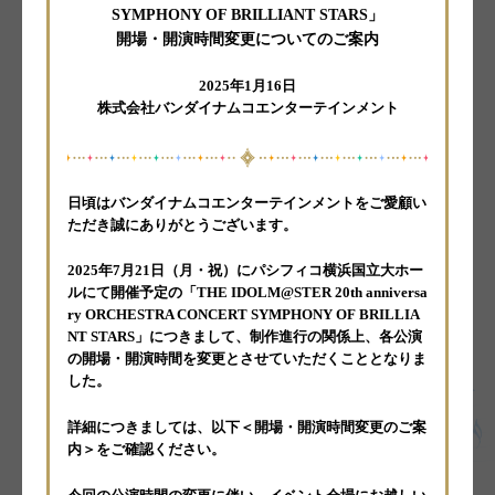
Attention
Q
A
&
THE IDOLM@STER 20th anniversary ORCHESTRA
CONCERT SYMPHONY OF BRILLIANT STARS
開場・開演時間変更についてのご案内