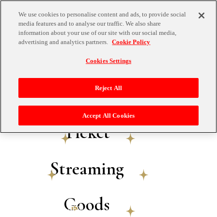
Cast
We use cookies to personalise content and ads, to provide social
Top
media features and to analyse our traffic. We also share
information about your use of our site with our social media,
advertising and analytics partners.
Cookie Policy
キャスト
Information
Cookies Settings
昼・夜公演 ご出演
Reject All
Cast
Accept All Cookies
指揮
Ticket
和田一樹
Streaming
Goods