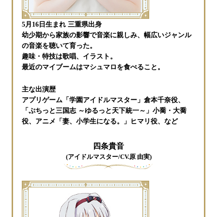
5月16日生まれ 三重県出身
幼少期から家族の影響で音楽に親しみ、幅広いジャンル
の音楽を聴いて育った。
趣味・特技は歌唱、イラスト。
最近のマイブームはマシュマロを食べること。
主な出演歴
アプリゲーム「学園アイドルマスター」倉本千奈役、
「ぷちっと三国志 ～ゆるっと天下統一～」小喬・大喬
役、アニメ「妻、小学生になる。」ヒマリ役、など
四条貴音
(アイドルマスター/CV.原 由実)