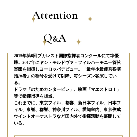
Attention
Q
A
&
東京都中野区出身。
2015年第6回ブカレスト国際指揮者コンクールにて準優
勝。2017年にヤシ・モルドヴァ・フィルハーモニー管弦
楽団を指揮しヨーロッパデビュー。「最年少最優秀客演
指揮者」の称号を受けて以降、毎シーズン客演してい
る。
ドラマ「のだめカンタービレ」、映画「マエストロ！」
等で指揮指導を担当。
これまでに、東京フィル、都響、新日本フィル、日本フ
ィル、東響、群響、神奈川フィル、愛知室内、東京佼成
ウインドオーケストラなど国内外で指揮活動を展開して
いる。