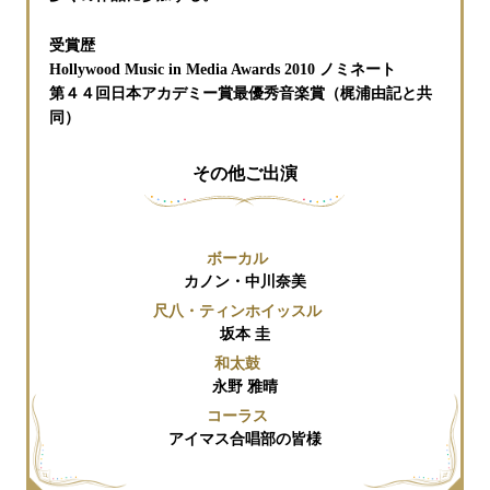
受賞歴
Hollywood Music in Media Awards 2010 ノミネート
第４４回日本アカデミー賞最優秀音楽賞（梶浦由記と共
同）
その他ご出演
ボーカル
カノン・中川奈美
尺八・ティンホイッスル
坂本 圭
和太鼓
永野 雅晴
コーラス
アイマス合唱部の皆様