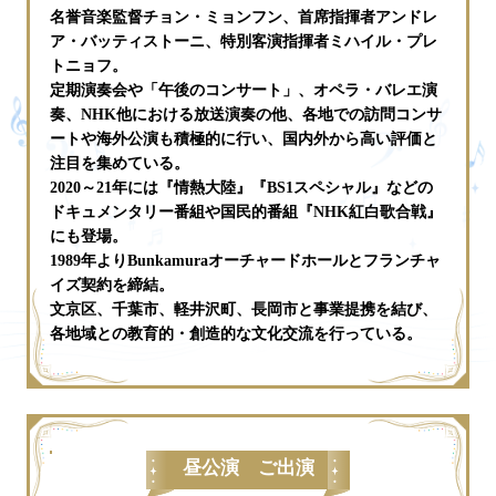
名誉音楽監督チョン・ミョンフン、首席指揮者アンドレ
ア・バッティストーニ、特別客演指揮者ミハイル・プレ
トニョフ。
定期演奏会や「午後のコンサート」、オペラ・バレエ演
奏、NHK他における放送演奏の他、各地での訪問コンサ
ートや海外公演も積極的に行い、国内外から高い評価と
注目を集めている。
2020～21年には『情熱大陸』『BS1スペシャル』などの
ドキュメンタリー番組や国民的番組『NHK紅白歌合戦』
にも登場。
1989年よりBunkamuraオーチャードホールとフランチャ
イズ契約を締結。
文京区、千葉市、軽井沢町、長岡市と事業提携を結び、
各地域との教育的・創造的な文化交流を行っている。
昼公演 ご出演