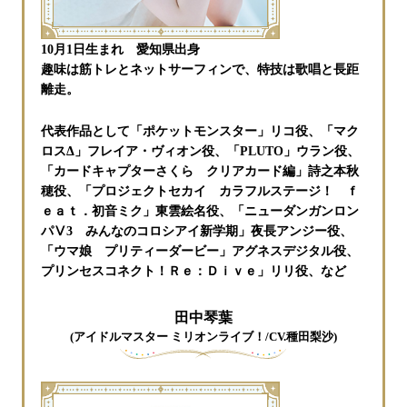
10月1日生まれ 愛知県出身
趣味は筋トレとネットサーフィンで、特技は歌唱と長距
離走。
代表作品として「ポケットモンスター」リコ役、「マク
ロスΔ」フレイア・ヴィオン役、「PLUTO」ウラン役、
「カードキャプターさくら クリアカード編」詩之本秋
穂役、「プロジェクトセカイ カラフルステージ！ ｆ
ｅａｔ．初音ミク」東雲絵名役、「ニューダンガンロン
パⅤ3 みんなのコロシアイ新学期」夜長アンジー役、
「ウマ娘 プリティーダービー」アグネスデジタル役、
プリンセスコネクト！Ｒｅ：Ｄｉｖｅ」リリ役、など
田中琴葉
(アイドルマスター ミリオンライブ！/CV.種田梨沙)