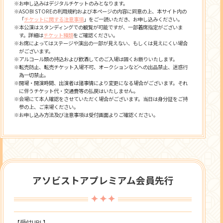
※お申し込みはデジタルチケットのみとなります。
※ASOBI STOREの利用規約および本ページの内容に同意の上、本サイト内の
「
チケットに関する注意事項
」をご一読いただき、お申し込みください。
※本公演はスタンディングでの観覧が可能ですが、一部着席指定がございま
す。詳細は
チケット種類
をご確認ください。
※お席によってはステージや演出の一部が見えない、もしくは見えにくい場合
がございます。
※アルコール類の持込および飲酒してのご入場は固くお断りいたします。
※転売防止、転売チケット入場不可、オークションなどへの出品禁止、迷惑行
為一切禁止。
※開場・開演時間、出演者は諸事情により変更になる場合がございます。それ
に伴うチケット代・交通費等の払戻はいたしません。
※会場にて本人確認をさせていただく場合がございます。当日は身分証をご持
参の上、ご来場ください。
※お申し込み方法及び注意事項は受付画面よりご確認ください。
アソビストアプレミアム会員先行
【受付URL】