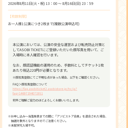
2026年8月11日(火・祝) 13：00 ～ 8月16日(日) 23：59
【枚数制限】
お一人様1公演につき2枚まで(複数公演申込可)
本公演においては、公演の安全な運営および転売防止対策と
してASOBI TICKETにご登録いただいた顔写真を用いて、ご
入場時に本人確認を行います。
なお、顔認証機能の運用のため、手数料としてチケット1枚
あたり税込220円が必要となります。
※顔写真登録にてご不明な点があった場合、以下をご確認ください。
FAQ＞顔写真登録について
https://faq.asobiticket2.asobistore.jp/hc/ja?
faq=14697194071951
何卒ご理解ご協力のほどよろしくお願いいたします。
※お申し込み～当落発表までの間に「アソビストア会員」を退会された場合、
抽選対象外となりますのでご注意ください。
※未就学児入場不可。