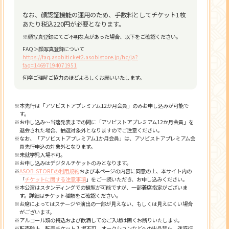
なお、顔認証機能の運用のため、手数料としてチケット1枚
あたり税込220円が必要となります。
※顔写真登録にてご不明な点があった場合、以下をご確認ください。
FAQ＞顔写真登録について
https://faq.asobiticket2.asobistore.jp/hc/ja?
faq=14697194071951
何卒ご理解ご協力のほどよろしくお願いいたします。
※本先行は「アソビストアプレミアム12か月会員」のみお申し込みが可能で
す。
※お申し込み～当落発表までの間に「アソビストアプレミアム12か月会員」を
退会された場合、抽選対象外となりますのでご注意ください。
※なお、「アソビストアプレミアム1か月会員」は、アソビストアプレミアム会
員先行申込の対象外となります。
※未就学児入場不可。
※お申し込みはデジタルチケットのみとなります。
※
ASOBI STOREの利用規約
および本ページの内容に同意の上、本サイト内の
「
チケットに関する注意事項
」をご一読いただき、お申し込みください。
※本公演はスタンディングでの観覧が可能ですが、一部着席指定がございま
す。詳細はチケット種類をご確認ください。
※お席によってはステージや演出の一部が見えない、もしくは見えにくい場合
がございます。
※アルコール類の持込および飲酒してのご入場は固くお断りいたします。
※転売防止、転売チケット入場不可、オークションなどへの出品禁止、迷惑行