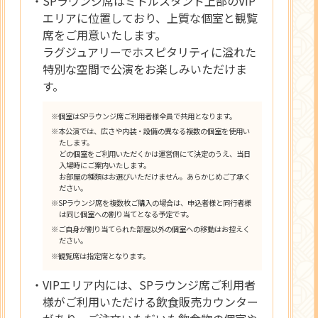
・SPラウンジ席はミドルスタンド上部のVIP
エリアに位置しており、上質な個室と観覧
席をご用意いたします。
ラグジュアリーでホスピタリティに溢れた
特別な空間で公演をお楽しみいただけま
す。
※個室はSPラウンジ席ご利用者様全員で共用となります。
※本公演では、広さや内装・設備の異なる複数の個室を使用い
たします。
どの個室をご利用いただくかは運営側にて決定のうえ、当日
入場時にご案内いたします。
お部屋の種類はお選びいただけません。あらかじめご了承く
ださい。
※SPラウンジ席を複数枚ご購入の場合は、申込者様と同行者様
は同じ個室への割り当てとなる予定です。
※ご自身が割り当てられた部屋以外の個室への移動はお控えく
ださい。
※観覧席は指定席となります。
・VIPエリア内には、SPラウンジ席ご利用者
様がご利用いただける飲食販売カウンター