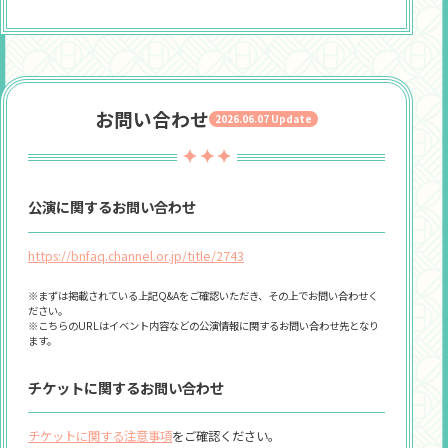
プロデューサーの皆様におかれましては、毎回心のこもっ
たフラワースタンド・楽屋花・プレゼントをお贈りいただ
き、出演者・スタッフ一同心より感謝しております。
本公演では、プレゼント（メッセージ類のみ）の受付をい
たします。
お問い合わせ
なお、楽屋花・フラワースタンドのお預かりにつきまして
2026.06.07 Update
はお断りさせていただきます。
また、本公演の会場での受付のみならず本公演に関するメ
ッセージ・プレゼント・フラワースタンド・楽屋花等の
出演者等関係各所への直接のご送付はお控えくださいます
公演に関するお問い合わせ
ようお願いいたします。
https://bnfaq.channel.or.jp/title/2743
プレゼントについて
※まずは掲載されている上記Q&Aをご確認いただき、その上でお問い合わせく
プレゼントにつきましては、会場の「メッセージBOX」ま
ださい。
で直接お持ちこみください。
※こちらのURLはイベント内容などの公演情報に関するお問い合わせ先となり
ます。
学園アイドルマスター LIVE TOUR 標 福井公演
チケットに関するお問い合わせ
本公演では、メッセージ類（手紙・色紙・寄せ書きなど）
チケットに関する注意事項
をご確認ください。
のみお受け取りをいたします。