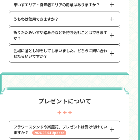
車いすエリア・身障者エリアの用意はありますか？
会場によっては入場整列時の混雑を避けるべく、座席のエ
⑥各項目を変更後、「確認」をタップし、「登録」を選択
リアごとに入場時間を指定する分散入場を実施する場合が
⑦ASOBI TICKETサイト内メニューにて「更新情報を反映す
ございます。
うちわは使用できますか？
会場内に車いすエリア・身障者エリアを設けさせていただ
る」を押す（更新した登録情報がチケットサイトに反映
実施の場合は別途ご案内いたします。
いております。
されます）
現地チケットをご応募の方で、車いすエリア・身障者エリ
折りたたみいすや踏み台などを持ち込むことはできます
使用可能です。
アのご利用を希望される方は、イベント1週間前までに
公
か？
うちわのサイズは横35センチ縦35センチ、持ち手15セン
演窓口
にご連絡いただけますと、当日にスムーズなご案内
チ以内のものとさせていただきます。鏡やアルミ素材、蓄
が可能となります。
会場に落とし物をしてしまいました。どちらに問い合わ
光素材などの発光する素材や反射の強い素材の使用は禁止
折りたたみいすや踏み台などのお持ち込みはご遠慮いただ
せたらいいですか？
とさせていただきます。ホログラム、ラメは使用可能で
いております。
※会場の構造上、車いすエリアからステージが見えにくい場合もござ
す。
います。
使用の際はご自身の胸のあたりでお持ちください。
落とし物・忘れ物につきましては、各会場までお問い合わ
頭より上の位置に上げるなど、他のお客様のご迷惑となる
せください。
行為はご遠慮ください。
プレゼントについて
フラワースタンドや楽屋花、プレゼントは受け付けてい
ますか？
2026.08.04 Update