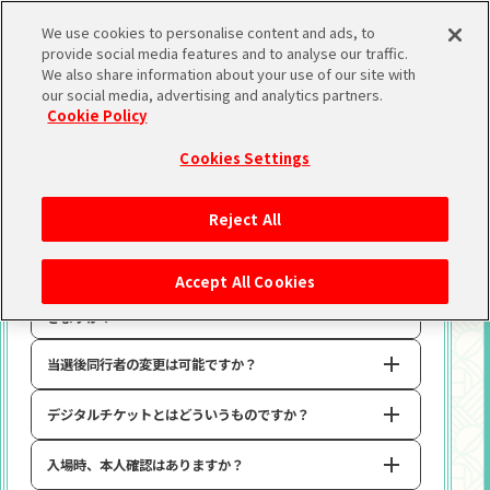
We use cookies to personalise content and ads, to
Q&A
provide social media features and to analyse our traffic.
We also share information about your use of our site with
our social media, advertising and analytics partners.
Cookie Policy
チケットについて
Cookies Settings
Reject All
現地チケットについて、複数日程に応募することはでき
ますか？
Accept All Cookies
現地チケットについて、同行者の分も応募することはで
複数日程へのお申し込みが可能です。
きますか？
詳細は「
TICKET
」をご確認ください。
ただし、入場者情報管理の徹底のため、お一人様につき2
当選後同行者の変更は可能ですか？
枚まで(複数日程申し込み可)の販売とさせていただきま
先行ごとにお申し込み枚数制限が異なる場合がございま
す。
す。
詳細は「
TICKET
」をご確認ください。
デジタルチケットとはどういうものですか？
お申し込み前にご登録いただきました情報は、いかなる場
また、複数枚のチケットをお申し込みされる場合、申し込
合も変更はお受けいたしかねます。
み時に同行者をご入力いただきます。
入場時、本人確認はありますか？
ただし申込者・同行者を入れ替えてお申し込みいただくこ
本公演は「ASOBI TICKET」でのご用意となります。
とはできません。
仕様につきまして、詳しくは「
チケットに関する注意事