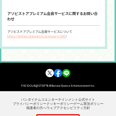
公演当日に「メッセージBOX」まで直接お持込みくださ
い。
アソビストアプレミアム会員サービスに関するお問い合
8月20日(木) 13:00～開演まで
8月21日(金) 11:00～開演まで
わせ
※受付時間外にお持ちいただいたものに関しては、基本的にはお受け
取りいたしかねます。
アソビストアプレミアム会員サービスについて
※メッセージ類以外のプレゼントについてはお断りさせていただきま
https://bnfaq.channel.or.jp/inquiry/2007
す。
※極端に大きなものなど、プレゼントの内容によっては、主催者判断
によりやむをえず受け取りをお断りする場合がございます。
※本公演以外のもののお受け取りはいたしかねます。
THE IDOLM@STER™& ©Bandai Namco Entertainment Inc.
バンダイナムコエンターテインメント公式サイト
プライバシーポリシー
クッキーポリシー
ゲーム実況ポリシー
保護者の方へ
ウェブアクセシビリティ方針