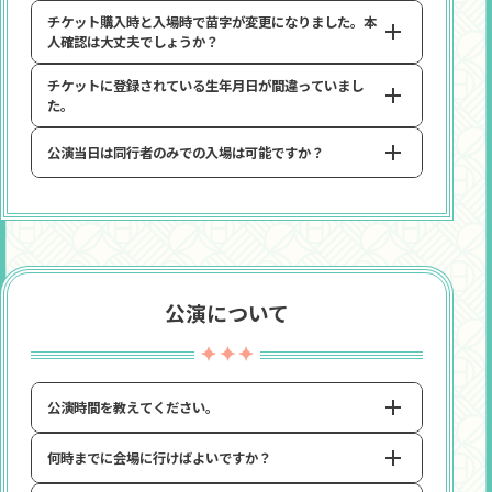
(申込者もしくは同行者として1回お申し込みをされた場合
項
」をご確認ください。
チケット購入時と入場時で苗字が変更になりました。本
詳しくは「
本人確認について
」をご確認ください。
は、同じ公演に再度お申し込みいただくことはできませ
人確認は大丈夫でしょうか？
ん)
なお、受付期間終了後は、同行者の変更はできません。
チケットに登録されている生年月日が間違っていまし
下記項目については、ご自身で修正、変更が可能です。
チケット申込時の同行者登録には、同行者もバンダイナム
た。
以下の内容にそってご確認ください。
コIDへの登録が必要です。
詳細は「
チケットに関する注意事項
」をご確認ください。
公演当日は同行者のみでの入場は可能ですか？
◆住所、氏名、電話番号
「
バンダイナムコIDお問い合わせ窓口
」 までその旨をお問
お客さまの登録された住所や氏名、電話番号の変更・確
い合わせください。
認は下記手順にて行えます。
同行者のみのご入場は可能です。
※その際、「ASOBI TICKETにてチケット申し込みを行った」旨を必
申込者・同行者それぞれの「マイページ」にてデジタルチ
ず記載の上、お問い合わせください。
【登録情報変更・確認手順】
ケットを提示してご入場ください。
①
バンダイナムコIDポータルサイト
にアクセスし、ログイン
※デジタルチケットの発券期間になりましたら、「マイページ」より
②「バンダイナムコID」トップ内の「住所情報」を選択
デジタルチケットを取得可能となります。
公演について
※ご自身で設定されたニックネーム（もしくはBNID+12桁の数字）
の右にあります
※スマートフォンの場合はログイン後の画面中央右側にあるオレンジ
の文字「ユーザー情報設定」を選択
③「住所の設定はこちら」の「設定する」を選択
公演時間を教えてください。
④バンダイナムコIDのパスワードを入力し、「認証する」
ボタンを選択
何時までに会場に行けばよいですか？
公演内容の都合上、公演終了時間が大きくずれる可能性が
⑤編集したい住所情報の右側にある「編集する」ボタンを
あるため、明確な公演のお時間はお伝えしておりません。
選択