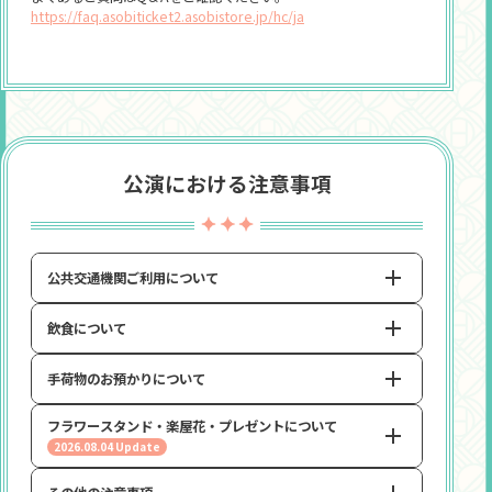
https://faq.asobiticket2.asobistore.jp/hc/ja
公演における注意事項
公共交通機関ご利用について
飲食について
会場および周辺の駐車場には限りがあり、一般の方もご利
用になります。
また、イベント当日は日程により、近隣の行楽地含め会場
手荷物のお預かりについて
・会場内でのお食事はお控えください。
周辺道路の大変な混雑が予想されます。
・場内にお持ち込み可能なお飲み物はペットボトルなど、フ
ご来場の際は、公共の交通機関をご利用いただき、お時間に
フラワースタンド・楽屋花・プレゼントについて
タ付きのものに限ります。
クロークはございません。お荷物のお預かりもいたしかね
十分な余裕を持った上でお越しくださいますようお願いい
2026.08.04 Update
ますので、大きいお荷物を持ち込まれないよう、ご協力を
たします。
・なお、会場内で入場後にご購入いただいたドリンクはそ
お願いいたします。
の限りではございません。