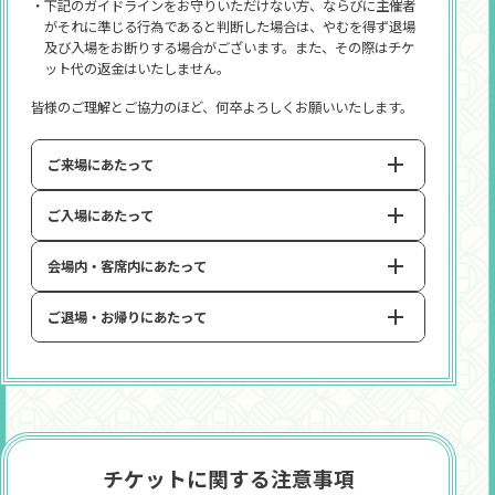
・下記のガイドラインをお守りいただけない方、ならびに主催者
がそれに準じる行為であると判断した場合は、やむを得ず退場
及び入場をお断りする場合がございます。また、その際はチケ
ット代の返金はいたしません。
皆様のご理解とご協力のほど、何卒よろしくお願いいたします。
ご来場にあたって
ご入場にあたって
・ご来場いただくお客様におかれましてはご体調にご留意
いただき、体調不良の場合はご来場をお控えください。
また、会場内で体調不良や一定以上の発熱が認められた
会場内・客席内にあたって
・ご入場時は、スマートフォン(タブレット)に表示されたデ
場合は、ご観覧を見合わせていただく場合がございま
ジタルチケットを入場口の機械にかざしていただきま
す。
す。座席券発券後は、係員より直接お渡しいたします。お
ご退場・お帰りにあたって
・席からの不要なご移動や、通路、会場ロビーなどでの滞
・入待ち、出待ちは、禁止とさせていただきます。
受け取り忘れのないようにご注意ください。
留はお控えくださいますようお願いいたします。
・ご入場時に手荷物検査を実施させていただく場合がござ
・会場内では他のお客様のご迷惑になるような声量でのお
・会場規模に応じて規制退場を実施する場合がございます。
います。
客様同士の会話はお控えください。
・ご退場後は、会場周辺に滞留することなく速やかにご移
・キャリーバッグなどのご自身の座席で管理できない大き
・お手洗いのハンドドライヤーは会場により使用できない
動をお願いいたします。
なお荷物は会場内にお持ち込みいただけません。
場合がございます。ご自身のハンカチなどをご使用くだ
事前に宿泊ホテルや会場付近のロッカーなどのご利用を
さい。
お願いいたします。
チケットに関する注意事項
・通路・ロビーの休憩用いすについては、円滑な運営のた