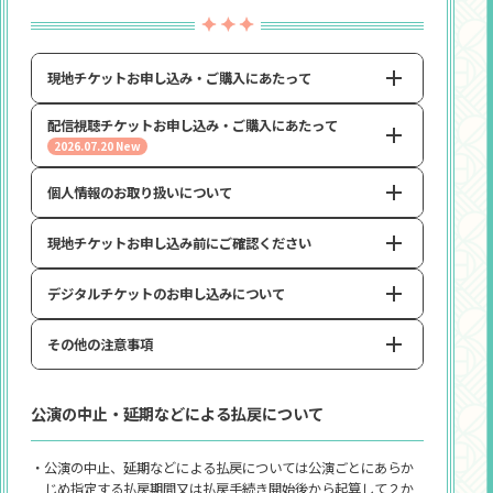
・一眼レフカメラやビデオカメラ、多機能望遠鏡、レコー
め、会場によっては間引きあるいは離して設置されてい
ダーなど、撮影・録画・録音を主目的と主催が判断する
る場合がございます。
機材については会場内への持ち込みを禁止しておりま
・席でのスタンディング可否については「
TICKET
」をご確
す。事前に宿泊ホテルや会場付近のロッカーなどへお預け
現地チケットお申し込み・ご購入にあたって
認ください。
いただいた上で、ご来場ください。
・公演の妨げになったり、他のお客様のご迷惑になったり
配信視聴チケットお申し込み・ご購入にあたって
するような声出しはご遠慮ください。
現地チケットはデジタルチケットのみとなります。必ず、来
2026.07.20 New
場されるご本人様がご購入ください。
・ペンライト及びサイリウムを振っての応援は可能です。
・タオルを振っての応援は可能です。ただし未使用ないし洗
個人情報のお取り扱いについて
・配信視聴チケットはASOBI STAGEにて販売いたします。
濯後使用されていないもの、かつ二つ折りでの使用をお
・購入・動画の視聴にはASOBI STOREへの会員登録が必要
願いいたします。
となります。
現地チケットお申し込み前にご確認ください
チケット申し込み時にご登録いただいた個人情報について
・会場内へのうちわやボードの持ち込みは可能です。
は、主催者側で責任を持って管理いたしますが、状況に応じ
・アーカイブ配信などの詳細については「
STREAMING
」を
て公的機関や会場などの第三者機関に提供される可能性が
ご確認ください。
デジタルチケットのお申し込みについて
その他、注意事項・禁止行為などの詳細については
こちら
現地チケットのご購入に際しては、以下の点を十分ご理解
ございます。また、チケットを複数枚ご購入のお客様は、同
の上お申し込みください。
を必ずご確認ください。
行者の個人情報のご登録をお願いする場合もございます。
※公演会場独自のレギュレーションにより、会場内における規制内容が
その他の注意事項
配信視聴チケットお申し込み前にご確認ください
・未就学児入場不可。
・必ず、ご来場されるご本人様がお申し込み・ご購入くださ
上記と一部異なる場合がございます。
い。
・ASOBI TICKETをご利用いただくにあたり、16歳未満のお
・スマートフォン(タブレット)・PCからお申し込みいただ
客様は必ず法定代理人（親権者など）の同意が必要とな
・本受付はASOBI TICKETを利用しており、バンダイナムコ
配信視聴チケットのご購入に際しては、以下の点を十分ご
公演の中止・延期などによる払戻について
ります。
けますが、公演当日は、申込者、同行者それぞれのスマ
IDへの会員登録(無料)が必要となります。
理解の上お申し込みください。
ートフォン(タブレット)で「デジタルチケット」を表示
・開場・開演時間、出演者は諸事情により変更になる場合
・チケットの購入に際しては指定の手数料が必要となりま
し、ご入場いただきます。
がございます。それに伴うチケット代・交通費などの払
・ご購入後の払戻は対応いたしかねます。
す。
・公演の中止、延期などによる払戻については公演ごとにあらか
・申込者、同行者ともにスマートフォン(タブレット)をお持
戻はいたしません。
じめ指定する払戻期間又は払戻手続き開始後から起算して２か