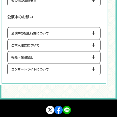
その他の注意事項
プロデューサーの皆様におかれましては、毎回心のこもっ
・本イベントへのアルコール類のお持ち込み、及び酒気を
たフラワースタンド・楽屋花・プレゼントをお贈りいただ
帯びてのご入場はお断りさせていただきます。
き、出演者・スタッフ一同心より感謝しております。
・TVや雑誌、WEBなどの各種プレス関係者も取材で来場い
※会場係員の判断により、酒気を帯びているとみなした場合は、ご入
本公演では、プレゼント（メッセージ類のみ）の受付をい
公演中のお願い
場をお断りさせていただきます。
たします。また、弊社ホームページや各種メディアにて当
たします。
※また、入場後に酒気を帯びていることが判明した場合は退場処分と
イベントの写真紹介や、映像化の可能性がございます。
させていただきます。
なお、楽屋花・フラワースタンドのお預かりにつきまして
ご来場のお客様の様子が各種メディア媒体・写真・映像
・未成年の飲酒は法律で禁止されています。
はお断りさせていただきます。
に掲載される場合がございます。
公演中の禁止行為について
また、本公演の会場での受付のみならず本公演に関するメ
・会場内外でのお客様に起因するトラブル・事故・盗難な
ッセージ・プレゼント・フラワースタンド・楽屋花等の
どについて主催者・出演者・会場は一切責任を負いませ
ご本人確認について
以下に記載する行為が確認された場合、係員がお声掛けを
出演者等関係各所への直接のご送付はお控えくださいます
ん。
ようお願いいたします。
させていただくことや、退場処分とさせていただくことが
ございます。なお、公演中の携帯電話・スマートフォンの使
転売・譲渡禁止
本イベントではASOBI TICKETに登録された顔写真を用い
用は、周りのお客様のご迷惑となります。公演中は必ず携帯
て、入場時に本人確認を行います。
プレゼントについて
電話・スマートフォンの電源はお切りください。
コンサートライトについて
※顔写真登録は「ASOBI TICKETマイページ＞認証用追加情報 」また
・友人・家族を含む第三者に販売ないし譲渡する事はでき
は、公演一覧の「申込み」からご登録いただけます。
ません。お申し込みの際は、必ず、来場されるご本人様
・お客様同士の席の交換など、指定された席以外での観覧行
プレゼントにつきましては、会場の「メッセージBOX」ま
※顔写真登録に関する
FAQ
はこちらをご確認ください。
のお名前でお申し込みをお願いいたします。
で直接お持ちこみください。
為
過去のイベントで、お客様のものとみられるコンサートラ
・正規の購入方法以外で入手されたチケットに関するトラ
イトにより、実際に機材が破損した例がございました。
・公演中の席の移動ならびに定められたエリアからの移動
イベント当日、入場の際に「登録されたご本人の写真」と
ブルには一切責任を負いません。
大型コンサートライトやレーザーポインターなど、周りの
行為
「当日来場されるご本人の顔」が一致しない場合は、公的
学園アイドルマスター LIVE TOUR 標 福井公演
お客様のご迷惑になるものもございましたので、ケミカル
身分証明書による本人様確認を行う可能性がございます。写
・証明書との内容に相違がある場合、確認のためしばらく
・ご自分の席から離れての、またははみ出しての応援行為
ライトを含むコンサートライトのサイズ・仕様の規制をさ
真付き身分証を必ずご持参ください。
お待ちいただく場合がございます。
・ダイブ、モッシュなど通路をふさぐ・前に押し寄せる・
本公演では、メッセージ類（手紙・色紙・寄せ書きなど）
せていただきます。
・受付期間終了後のお名前の変更はできません。
※写真付き身分証をお持ちでない方は2種類以上の公的身分証明書をご
ステージに駆け寄るなどの行為
のみお受け取りをいたします。
全てのお客様にライブを快適にお楽しみいただくために、
持参ください。
公演当日に「メッセージBOX」まで直接お持込みくださ
ご理解、ご協力をお願いいたします。
・公演日当日はチケット券面に記載の内容にて、本人確認を
・周りのお客様のご迷惑や公演の妨げとなるような大声・