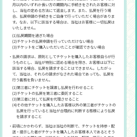
・アーカイブ映像は、状況により編集が入る場合や公開が遅
・座席のご指定はできません。座席位置は公演当日、ご入
ちでない場合はご入場いただけません。
月以内のいずれか長い方の期間内に手続きをされたお客様に対
・事前に公演が中止になった際の払戻に関しては、イベン
れる可能性がございます。
場の際に入場口で発券される「座席券」にてご案内しま
し、当社の定める方法にて返金します。また、払戻を行う場
・複数枚のチケットをお申し込みされる場合、申し込み時
ト公式サイト等で詳細をご案内させていただきます。
す。公演前の座席位置に関するお問い合わせにはお答え
・URLを共有したり、SNSに投稿したりしてもご本人の
合、払戻申請の手続きをご自身で行っていただく場合がありま
に同行者をご登録いただきます。なお、受付期間終了後
できません。
・当落および座席などは期間内にお申し込みいただいた中
ASOBI STAGEアカウント以外ではご視聴いただけませ
す。なお、以下に該当する場合は、当社はお客様に一切払戻は
は、同行者の変更はできません。
から抽選で決定いたします。
ん。
・メールフィルター設定機能で
いたしません。
・チケット申込時の同行者登録には、同行者もバンダイナ
※先着販売を行う場合もございます。
「@mail.asobiticket2.asobistore.jp」からのメールを受
・本サービスは二重ログインを防止する機能を設けていま
(1)払戻期間を過ぎた場合
ムコIDへの登録が必要です。
信できるよう設定してください。
・席に関するお問い合わせには、お答えできません。
す。複数の端末、または同一端末での複数画面ではご視
(2)チケットの払戻申請を行っていただけない場合
＜事前同行者指定の方法はこちら＞
聴いただけません。
・抽選結果のお知らせはメール配信もさせていただきます
・席によってはステージや演出の一部が見えない、もしくは
(3)チケットをご購入いただいたことが確認できない場合
https://asobiticket2.asobistore.jp/guide/pre-
が、当落確認期間中に「マイページ」にてお客様自身で
見えにくい場合もございます。
・視聴に関わるインターネット通信費用はお客様のご負担
companion
必ずご確認ください。
・払戻の請求は、原則としてチケットを購入したお客様自らが行
となります。
・複数枚お申し込みの場合でも、状況により同行者と隣り
・万が一、公的機関から開示要請があった際にはお客様情
うものとし、当社が特別に認める場合を除き、お客様は以下に
・購入されたチケットの転売(ネットオークションへの出
同士にならない場合がございます。
・データ通信量が多くなることが想定されるため、スマー
報を提供させていただきます。
該当する場合、払戻を請求することはできません。したがっ
品、定価以上での売買なども含む)、及びそれを試みる行
トフォン(タブレット)などの機材をご利用の場合はWi-Fi
・複数券種で先行申し込みがおこなわれた場合、以降の先行
て、当社は、それらの請求がなされた場合であっても、払戻を
・入場者情報の相違をなくすため、チケット転売を改めて
為は禁止とさせていただきます。
のご利用を推奨いたします。
においても、複数券種での販売を行う可能性がございま
行う義務を負いません。
固く禁止いたします。
・転売されたチケットは無効となり、ご入場をお断りいた
す。すでに当選された場合、以降の同一公演にお申し込
・サイトメンテナンスなどによりご視聴いただけない期間
(1)第三者にチケットを譲渡し払戻を行わせること
・本人確認を実施する場合もございます。
詳細
は後述いたし
します。
みいただくことはできません。
が発生する場合がございます。
(2)チケットの払戻を第三者に委託すること
ます。
・お申し込み内容の変更・取り消しは受付期間中のみ行え
・配信には機材・回線など、最善の準備を行い実施いたしま
(3)第三者に対して払戻を代理させること
ます。当選後の変更・取り消し(購入辞退)は一切お受けで
すが、配信の特性上、不慮の一時停止や映像の乱れなど
(4)その他チケットを購入したお客様以外の第三者がチケットの
きませんのでご注意ください。
が起こる可能性がございます。
払戻を行っていると当社が合理的に判断する態様により払戻
を請求すること
・諸事情により、急遽チケット販売内容・座席レイアウト
・2026年7月20日(月祝)現在、本チケットご購入の際にご利
が変更となる可能性がございます。
用いただけるお支払い方法はクレジットカード・バンダ
・前項にかかわらず、当社は当社の判断で、チケットを持参・配
イナムコ コイン・Paidyのみとなります。
・やむを得ず公演の中止・延期などによりチケットの払戻
送・提示した者がチケットを購入したお客様本人であるとそう
が発生する場合には、一定の期間を設け対応いたしま