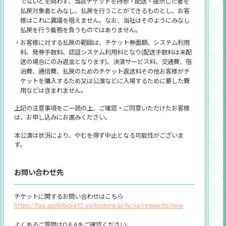
・バンダイナムコ コインについての詳細は
こちら
をご確認
でないとを問わず、当該チケットを持参・配送・提示した者を
す。なお、所定の期間を過ぎてからの払戻対応はお受け
ください。
払戻対象者とみなし、払戻を行うことができるものとし、お客
できかねます。
様はこれに異議を唱えません。なお、当社はそのようにみなし
・チケットのご購入手続き完了後、ご登録のメールアドレ
払戻を行う義務を負うものではありません。
スへご注文確定メールが配信されます。
・お客様に対する払戻の範囲は、チケット券面額、システム利用
・お客様マイページに購入履歴が表示されませんが、チケ
料、発券手数料、認証システム利用料となり(配送手数料は未配
ット購入ページにてご利用のバンダイナムコIDで購入履
送の場合にのみ返金となります)、決済サービス料、交通費、宿
歴がご覧いただけます。
泊費、通信費、払戻のためのチケット返送料その他お客様がチ
・チケットご購入の際のクレジットカード決済について
ケットを購入するため又は公演などに入場するために要した費
は、翌営業日までに決済処理をさせていただきます。
用などは含まれません。
上記の注意事項をご一読の上、ご確認・ご同意いただけたお客様
は、お申し込みにお進みください。
本公演は状況により、やむを得ず中止となる可能性がございま
す。
お問い合わせ先
チケットに関するお問い合わせはこちら
https://faq.asobiticket2.asobistore.jp/hc/ja/requests/new
よくあるご質問はQ＆Aをご確認ください。