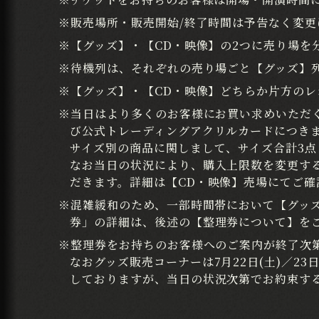
※販売場所・販売開始/終了時間は予告なく変
※【グッズ】・【CD・映像】の2つに売り場を
※待機列は、それぞれの売り場ごと【グッズ】
※【グッズ】・【CD・映像】どちらか片方の
※当日はより多くのお客様にお買い求めいただく
び公式トレーディングアクリルカードにつきま
サイズ別の商品に関しまして、サイズ合計3点
なお当日の状況により、購入上限数を変更す
だきます。詳細は【CD・映像】売場にてご確
※混雑緩和のため、一部時間帯において【グッ
券」の詳細は、後述の【整理券について】を
※整理券をお持ちのお客様へのご案内が終了次
なおグッズ販売コーナーは7月22日(土)／23日(
しておりますが、当日の状況次第でお約束す