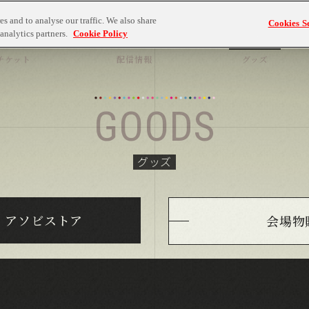
s and to analyse our traffic. We also share
Cookies Se
analytics partners.
Cookie Policy
ICKET
LIVE STREAMING
GOODS
チケット
配信情報
グッズ
GOODS
グッズ
アソビストア
会場物