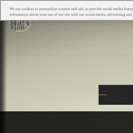
We use cookies to personalise content and ads, to provide social media feature
information about your use of our site with our social media, advertising and 
TOP
T
トップ