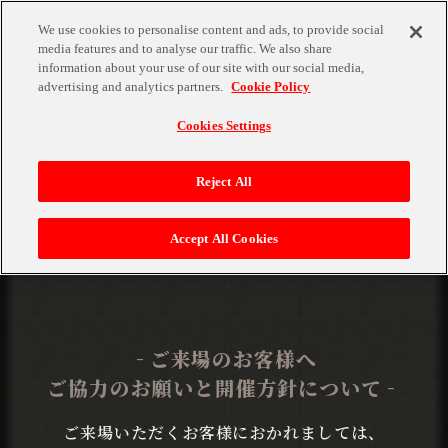
We use cookies to personalise content and ads, to provide social
media features and to analyse our traffic. We also share
MENU
information about your use of our site with our social media,
advertising and analytics partners.
Cookie Policy
Cookies Settings
ATTENTION
Reject All
ご注意事項
Accept All Cookies
TOP
トップ
ご来場のお客様へ
ご協力のお願いと開催方針について
TICKET
チケット
ご来場いただくお客様におかれましては、