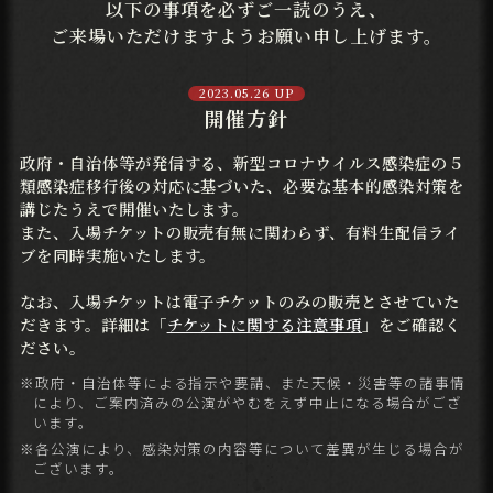
以下の事項を必ずご一読のうえ、
LIVE STREAMING
配信情報
ご来場いただけますようお願い申し上げます。
2023.05.26 UP
GOODS
グッズ
開催方針
政府・自治体等が発信する、新型コロナウイルス感染症の５
Blu-ray
Blu-ray情報
類感染症移行後の対応に基づいた、必要な基本的感染対策を
講じたうえで開催いたします。
また、入場チケットの販売有無に関わらず、有料生配信ライ
ATTENTION
ブを同時実施いたします。
ご注意事項
なお、入場チケットは電子チケットのみの販売とさせていた
Q&A
だきます。詳細は「
チケットに関する注意事項
」をご確認く
よくあるご質問
ださい。
※政府・自治体等による指示や要請、また天候・災害等の諸事情
により、ご案内済みの公演がやむをえず中止になる場合がござ
います。
※各公演により、感染対策の内容等について差異が生じる場合が
ございます。