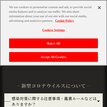
We use cookies to personalise content and ads, to provide social
media features and to analyse our traffic. We also share
MENU
information about your use of our site with our social media,
advertising and analytics partners.
Cookie Policy
Cookies Settings
Q&A
Reject All
よくあるご質問
Accept All Cookies
TOP
トップ
新型コロナウイルスについて
TICKET
チケット
感染対策に関する注意事項・鑑賞ルールなどは
ありますか？