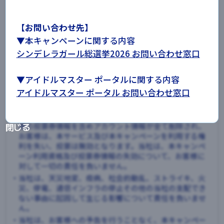
期限を過ぎると投票券に引き換えられませんのでご注意
ください。
【お問い合わせ先】
・本キャンペーンにおける投票期間は、
▼本キャンペーンに関する内容
2026年8月3日（月）12時00分から2026年9月18日（金）
23時59分まで
を予定しております。
シンデレラガール総選挙2026 お問い合わせ窓口
期限を過ぎると投票できなくなりますのでご注意くださ
い。
▼アイドルマスター ポータルに関する内容
・シリアルコードを第三者へ譲渡・売買することはできま
アイドルマスター ポータル お問い合わせ窓口
せん。
・お客様が不正行為等を行ったと当社が判断した場合やお
客様が本キャンペーンの利用規約に違反した場合、お客
様の投票券情報を含めアカウント情報が全て削除され、
閉じる
お客様は、本サービス及び本キャンペーンを利用する権
利を失い、投票は無効となります。当社は、本キャンペ
ーン利用資格及び投票券情報の失効について、お客様に
対して一切の責任を負いません。
・当社は、天災地変、疫病、社会的動乱、ストライキ、火
災、停電、通信インフラの停止その他の当社の支配でき
ない事由に起因して生じる影響について責任を負いませ
ん。
・当社は、お客様への予告を行うことなく、本キャンペー