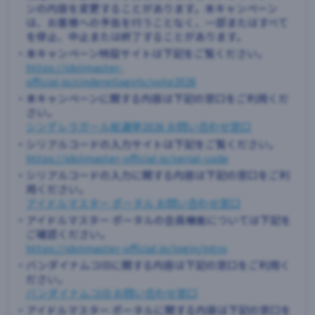
ンの内容を変更することがあります。本キャンペーン
は、お客様への予告を行うことなく、一部またはすべて
を停止、中止または終了することがあります。
・本キャンペーン特設サイトは下記をご覧ください。
https://idolmaster-
official.jp/cinderellagirls/vote2026
・本キャンペーンに関する内容は下記の窓口をご利用くだ
さい。
シンデレラガール総選挙2026 お問い合わせ窓口
・シリアルコードの入力サイトは下記をご覧ください。
https://idolmaster-official.jp/serial-code
・シリアルコードの入力に関する内容は下記の窓口をご利
用ください。
アイドルマスター ポータル お問い合わせ窓口
・アイドルマスター ポータルの会員機能については下記を
ご確認ください。
https://idolmaster-official.jp/login/intro
・バンダイナムコIDに関する内容は下記の窓口をご利用く
ださい。
バンダイナムコID お問い合わせ窓口
・アイドルマスター ポータルに関する内容は下記の窓口を