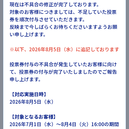
「15th Anniversary
現在は不具合の修正が完了しております。
シンデレラガール総選挙2026」
対象のお客様につきましては、不足していた投票
参加規約
券を順次付与させていただきます。
・株式会社バンダイナムコエンターテインメント（以下、
反映まで今しばらくお待ちくださいますようお願
当社といいます）は、「15th Anniversary シンデレラガ
い申し上げます。
ール総選挙2026」（以下、本キャンペーンといいます）
を実施いたします。
※以下、2026年8月5日（水）に追記しております
・本キャンペーンへご参加いただくには、アイドルマスタ
ー ポータルへのバンダイナムコIDによるログインが必
要となります。
投票券付与の不具合が発生していたお客様に向け
・ログインの際は、バンダイナムコIDでの着信認証設定が
て、投票券の付与が完了いたしましたのでご報告
必要となります。必ず事前に「バンダイナムコID」の着
申し上げます。
信認証設定状況をご確認ください。
バンダイナムコIDの着信認証設定状況については
こちら
をご確認ください。
【対応実施日時】
・本キャンペーン参加のためアイドルマスター ポータルに
2026年8月5日（水）
ログインするバンダイナムコIDとASOBI STOREでログ
インするバンダイナムコIDが異なる場合、異なるIDで獲
得した投票券はご利用いただくことができません。アイ
【対象となるお客様】
ドルマスター ポータルでログインするバンダイナムコ
2026年7月1日（水）〜8月4日（火）16:00の期間
IDとASOBI STOREでログインするバンダイナムコIDが