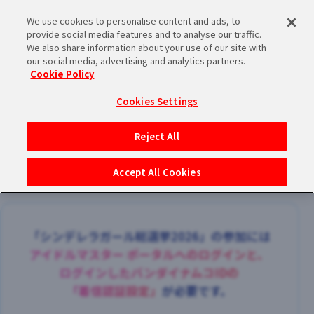
We use cookies to personalise content and ads, to
メニュー
provide social media features and to analyse our traffic.
ログイン
We also share information about your use of our site with
our social media, advertising and analytics partners.
Cookie Policy
バンダイナムコIDで
新規登録
ログイン
Cookies Settings
アイドルマスター ポータルへの登録について
Reject All
投票期間：2026/8/3(月)12:00〜9/18(金)23:59
シリアルコード・
マイデスク
Accept All Cookies
あいことば
活動履歴
Pレポ
閲覧履歴・購入履歴
「シンデレラガール総選挙2026」の参加には
アイドルマスター ポータルへのログインと、
チェックイン
お気に入り
ログインしたバンダイナムコIDの
「着信認証設定」
が必要です。
マイスケジュール
メモ