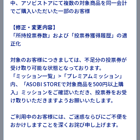
中、アソビストアにて複数の対象商品を同一会計
異なることがないようご注意ください。なお、理由を問
わず、異なるID間での投票券の振替はお断りさせていた
でご購入いただいた一部のお客様
だきます。
・本キャンペーンの投票券獲得条件・投票方法については
【修正・変更内容】
本キャンペーン特設サイト内をご確認ください。
「所持投票券数」および「投票券獲得履歴」の適
・本キャンペーンへのご参加に当たって、以下のURL記載
正化
の「キャンペーン規約」、及びプライバシーポリシーが
適用されます。ご参加に当たっては、本ページ記載の内
容及び「キャンペーン規約」をご確認いただき、ご同意
対象のお客様につきましては、不足分の投票券が
の上ご参加ください。なお、以下URL記載の内容と相反
受け取り可能な状態となっております。
する内容が本ページの注意事項その他の箇所に記載され
ている場合、当該事項に関しては、本ページ記載の内容
「ミッション一覧」>「プレミアムミッション」
が「キャンペーン規約」に優先して適用されます。
内、「ASOBI STOREで対象商品を500円以上購
「キャンペーン規約」
入」ミッションをご確認いただき、投票券をお受
⇒
https://legal.bandainamcoent.co.jp/terms/campaign
け取りいただきますようお願いいたします。
・本キャンペーンにおけるミッションチャレンジ期間は、
2026年7月1日（水）12時00分から2026年9月14日（月）
23時59分までを予定しております。
ご利用中のお客様には、ご迷惑ならびにご不便を
・本キャンペーンにおけるシリアルコードの引換期間及び
おかけしますことを深くお詫び申し上げます。
投票券の受取期間は、
2026年7月1日（水）12時00分から2026年9月18日（金）
23時59分まで
を予定しております。