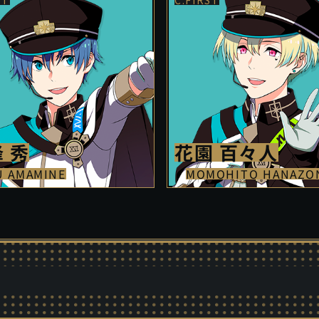
花園 百々人
 秀
MOMOHITO HANAZO
U AMAMINE