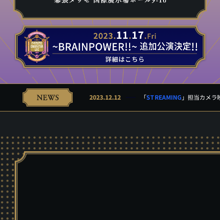
2023.12.12
「
STREAMING
STREAMING
ATTENTION
SCHEDULE & TICKET
SCHEDULE & TICKET
GOODS
STREAMING
Blu-ray
SCHEDULE & TICKET
GOODS
SCHEDULE & TICKET
」担当カメラ
Q&A
STREA
ATT