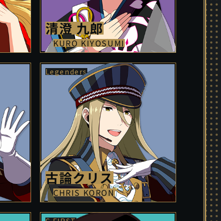
清澄 九郎
KURO KIYOSUMI
古論クリス
CHRIS KORON