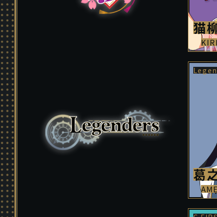
猫柳
KIR
葛之
AM