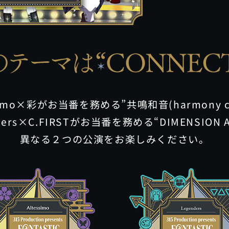
ssimo×彩がお当番を務める
”共鳴和音(harmony c
ders×C.FIRSTがお当番を務める
“DIMENSION 
異なる２つの公演をお楽しみください。