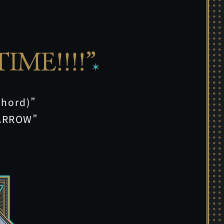
hord)”
ARROW”