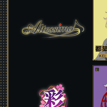
都築
KEI