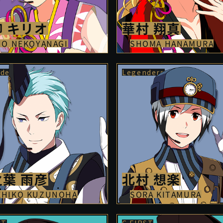
 キリオ
華村 翔真
IO NEKOYANAGI
SHOMA HANAMURA
葉 雨彦
北村 想楽
EHIKO KUZUNOHA
SORA KITAMURA