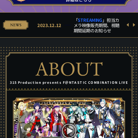
「
STREAMING
STREAMING
STREAMING
」担当カ
ATTENTION
SCHEDULE & TICKET
SCHEDULE & TICKET
Blu-ray
SCHEDULE & TICKE
SCHEDULE & TICKE
Q&A
STR
2023.12.12
メラ映像販売期間、視聴
ATTENTION
GOODS
GOODS
Q&A
EAMING
T
T
期間延期のお知らせ
315 Production presents F＠NTASTIC COMBINATION LIVE