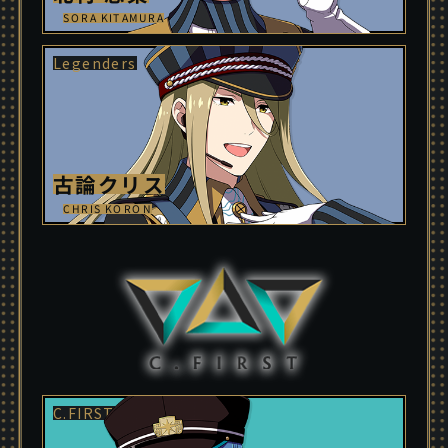
SORA KITAMURA
古論クリス
CHRIS KORON