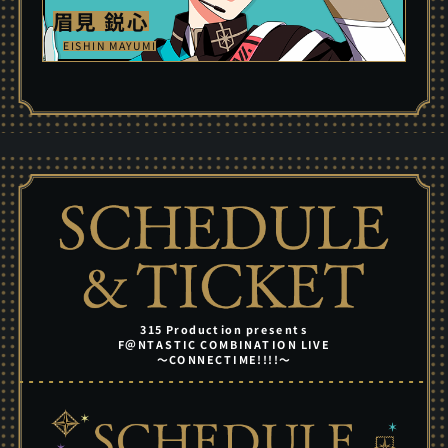
眉見 鋭心
EISHIN MAYUMI
315 Production presents
F＠NTASTIC COMBINATION LIVE
～CONNECTIME!!!!～