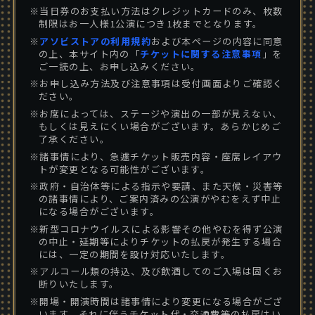
※当日券のお支払い方法はクレジットカードのみ、枚数
制限はお一人様1公演につき1枚までとなります。
※
アソビストアの利用規約
および本ページの内容に同意
の上、本サイト内の「
チケットに関する注意事項
」を
ご一読の上、お申し込みください。
※お申し込み方法及び注意事項は受付画面よりご確認く
ださい。
※お席によっては、ステージや演出の一部が見えない、
もしくは見えにくい場合がございます。あらかじめご
了承ください。
※諸事情により、急遽チケット販売内容・座席レイアウ
トが変更となる可能性がございます。
※政府・自治体等による指示や要請、また天候・災害等
の諸事情により、ご案内済みの公演がやむをえず中止
になる場合がございます。
※新型コロナウイルスによる影響その他やむを得ず公演
の中止・延期等によりチケットの払戻が発生する場合
には、一定の期間を設け対応いたします。
※アルコール類の持込、及び飲酒してのご入場は固くお
断りいたします。
※開場・開演時間は諸事情により変更になる場合がござ
います。それに伴うチケット代・交通費等の払戻はい