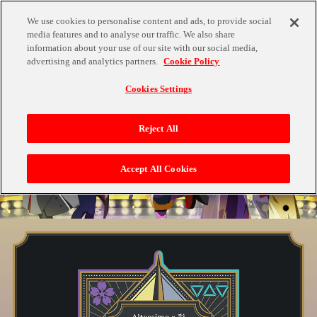
We use cookies to personalise content and ads, to provide social
media features and to analyse our traffic. We also share
information about your use of our site with our social media,
advertising and analytics partners.
Cookie Policy
Cookies Settings
Reject All
Accept All Cookies