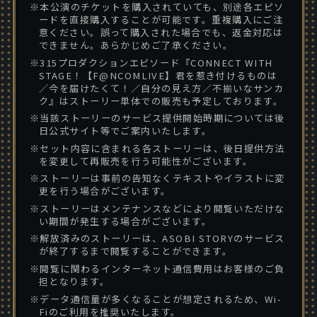
※本公演のチケットを購入されていても、別途各エピソ
ードを直接購入することが可能です。重複購入にご注
意ください。誤って購入された場合でも、返金対応は
できません。あらかじめご了承ください。
※315プロダクションエピソード『CONNECT WITH
STAGE！【F@NCOMLIVE】君を惹き付けるものは
／今を届けたくて！／自分の見え方／不揃いなサンカ
ク』はストーリー単体での販売も予定しております。
※当該ストーリーのサービス提供開始時期については後
日公式サイト等でご案内いたします。
※セット内容に含まれる各ストーリーは、後日提供方法
を変更して再販売を行う可能性がございます。
※ストーリーは事前の告知なくテキストやイラストに変
更を行う場合がございます。
※ストーリーはメンテナンスなどにより閲覧いただけな
い期間が発生する場合がございます。
※解放済みのストーリーは、ASOBI STORYのサービス
が終了するまで閲覧することができます。
※閲覧に関わるインターネット通信費用はお客様のご負
担となります。
※データ通信量が多くなることが想定されるため、Wi-
Fiのご利用を推奨いたします。