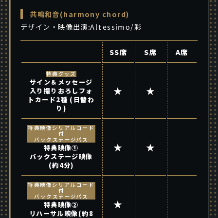
共鳴和音(harmony chord)
デザイン・映像出演:Altessimo/彩
SS席
S席
A席
特典グッズ
サイン＆メッセージ
★
★
入り撮りおろしフォ
トカード2種 (日替わ
り)
特典映像シリアルコード
付
バックステージパス
★
★
特典映像①
バックステージ映像
(約4分)
特典映像シリアルコード
付
バックステージパス
★
特典映像②
リハーサル映像(約8