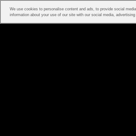
INFORMAT
We use cookies to personalise content and ads, to provide social media 
information about your use of our site with our social media, advertisin
公演名