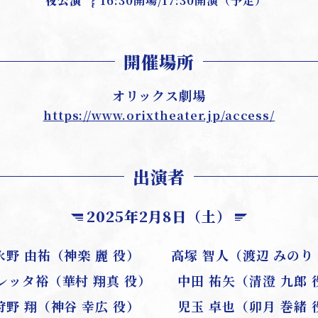
夜公演
16:30開場/17:30開演（予定）
開催場所
オリックス劇場
https://www.orixtheater.jp/access/
出演者
2025年2月8日（土）
永野 由祐（神楽 麗 役）
高塚 智人（渡辺 みのり
レッタ裕（華村 翔真 役）
中田 祐矢（清澄 九郎 
狩野 翔（神谷 幸広 役）
児玉 卓也（卯月 巻緒 