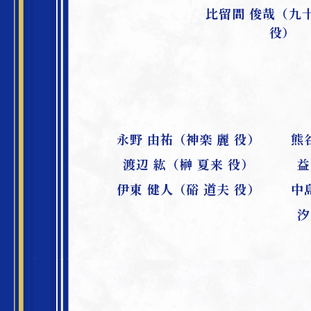
比留間 俊哉（九
役）
永野 由祐（神楽 麗 役）
熊
渡辺 紘（榊 夏来 役）
益
伊東 健人（硲 道夫 役）
中
汐