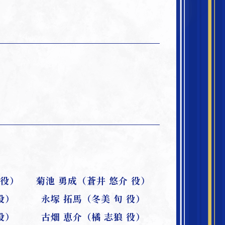
 役）
菊池 勇成（蒼井 悠介 役）
役）
永塚 拓馬（冬美 旬 役）
役）
古畑 恵介（橘 志狼 役）