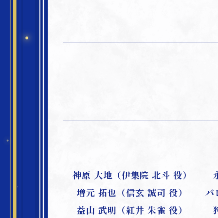
神原 大地（伊集院 北斗 役）
増元 拓也（信玄 誠司 役）
バ
益山 武明（紅井 朱雀 役）