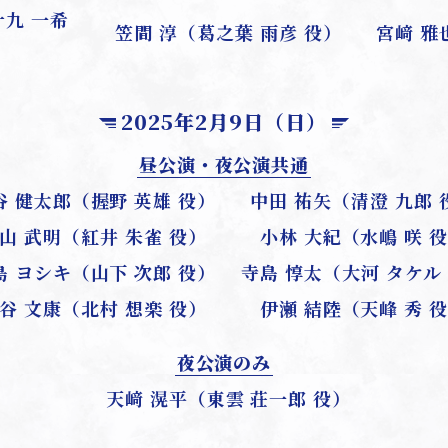
十九 一希
笠間 淳（葛之葉 雨彦 役）
宮﨑 雅
2025年2月9日（日）
昼公演・夜公演共通
谷 健太郎（握野 英雄 役）
中田 祐矢（清澄 九郎 
山 武明（紅井 朱雀 役）
小林 大紀（水嶋 咲 
島 ヨシキ（山下 次郎 役）
寺島 惇太（大河 タケル
谷 文康（北村 想楽 役）
伊瀬 結陸（天峰 秀 
夜公演のみ
天﨑 滉平（東雲 荘一郎 役）