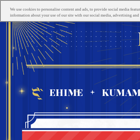
TOP
INFORMATION
We use cookies to personalise content and ads, to provide social media feature
トップ
開催概要
information about your use of our site with our social media, advertising and 
EHIME
KUMA