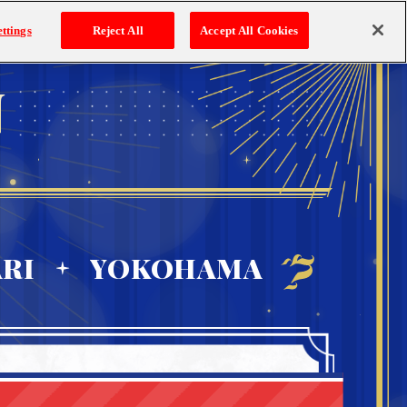
ATTENTION
Q&A
ttings
Reject All
Accept All Cookies
ご注意事項
よくあるご質問
N
RI
YOKOHAMA