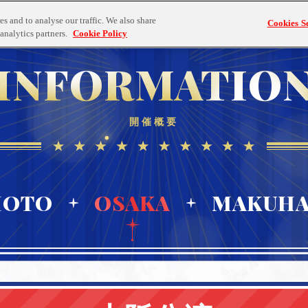
TICKET
STREAMING
GOODS
Blu-ray
s and to analyse our traffic. We also share
Cookies Se
チケット情報
配信情報
物販情報
ブルーレイ情報
analytics partners.
Cookie Policy
INFORMATIO
開催概要
MOTO
OSAKA
MAKUHA