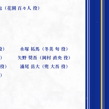
也（花園 百々人 役）
役）
永塚 拓馬（冬美 旬 役）
役）
矢野 奨吾（岡村 直央 役）
 役）
浦尾 岳大（兜 大吾 役）
役）