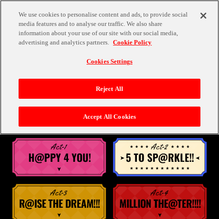
We use cookies to personalise content and ads, to provide social
media features and to analyse our traffic. We also share
information about your use of our site with our social media,
advertising and analytics partners.
Cookie Policy
Cookies Settings
GOODS
Reject All
物販情報
Accept All Cookies