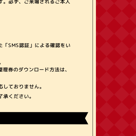
す。必ず、ご来場されるご本人
「SMS認証」による確認をい
。
整理券のダウンロード方法は、
応しておりません。
了承ください。