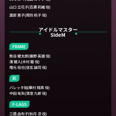
山口 立花子(百瀬 莉緒 役)
渡部 恵子(周防 桃子 役)
アイドルマスター
SideM
FRAME
熊谷 健太郎(握野 英雄 役)
濱 健人(木村 龍 役)
増元 拓也(信玄 誠司 役)
彩
バレッタ裕(華村 翔真 役)
中田 祐矢(清澄 九郎 役)
F-LAGS
三瓶 由布子(秋月 涼 役)