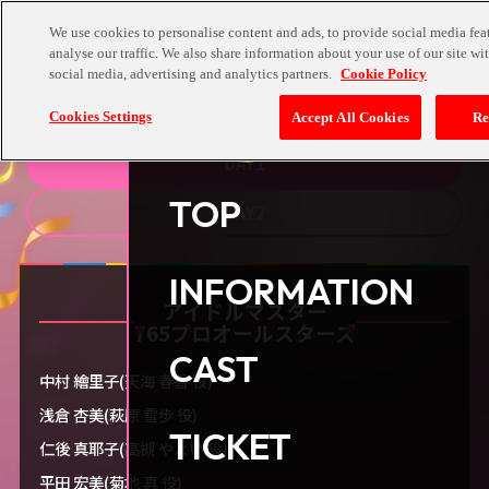
We use cookies to personalise content and ads, to provide social media fea
analyse our traffic. We also share information about your use of our site wi
CAST
social media, advertising and analytics partners.
Cookie Policy
出演者
Cookies Settings
Accept All Cookies
Re
DAY1
TOP
DAY2
INFORMATION
アイドルマスター
765プロオールスターズ
CAST
中村 繪里子(天海 春香 役)
浅倉 杏美(萩原 雪歩 役)
TICKET
仁後 真耶子(高槻 やよい 役)
平田 宏美(菊地 真 役)