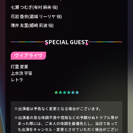
七瀬 つむぎ(有村 麻央 役)
花岩 香奈(葛城 リーリヤ 役)
薄井 友里(姫崎 莉波 役)
SPECIAL GUEST
ヴイアライヴ
灯里 愛夏
上水流 宇宙
レトラ
※出演者は予告なく変更となる場合がございます。
※出演者の急な体調不良や怪我などの予期せぬトラブル等が
あった際には、ご本人の体調を最優先とし、当日であって
も出演をキャンセル・変更とさせていただく場合がござい