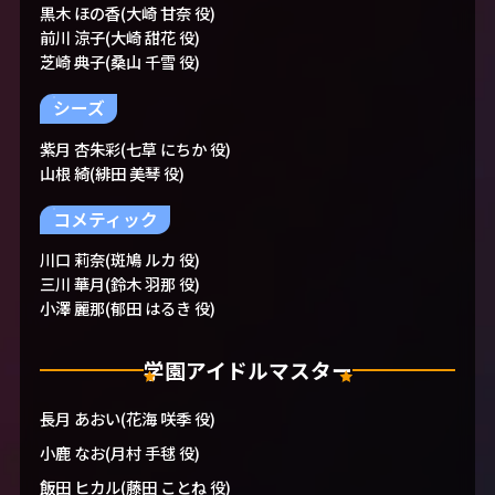
黒木 ほの香(大崎 甘奈 役)
前川 涼子(大崎 甜花 役)
芝崎 典子(桑山 千雪 役)
シーズ
紫月 杏朱彩(七草 にちか 役)
山根 綺(緋田 美琴 役)
コメティック
川口 莉奈(斑鳩 ルカ 役)
三川 華月(鈴木 羽那 役)
小澤 麗那(郁田 はるき 役)
学園アイドルマスター
長月 あおい(花海 咲季 役)
小鹿 なお(月村 手毬 役)
飯田 ヒカル(藤田 ことね 役)