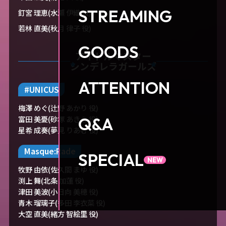
STREAMING
釘宮 理恵(水瀬 伊織 役)
若林 直美(秋月 律子 役)
GOODS
アイドルマスター
シンデレラガールズ
ATTENTION
#UNICUS
梅澤 めぐ(辻野 あかり 役)
Q&A
富田 美憂(砂塚 あきら 役)
星希 成奏(夢見 りあむ 役)
Masque:Rade
SPECIAL
牧野 由依(佐久間 まゆ 役)
渕上 舞(北条 加蓮 役)
津田 美波(小日向 美穂 役)
青木 瑠璃子(多田 李衣菜 役)
大空 直美(緒方 智絵里 役)