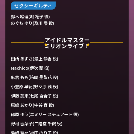
セクシーギルティ
鈴木 絵理(堀 裕子 役)
のぐち ゆり(及川 雫 役)
アイドルマスター
ミリオンライブ！
田所 あずさ(最上 静香 役)
Machico(伊吹 翼 役)
麻倉 もも(箱崎 星梨花 役)
小笠原 早紀(野々原 茜 役)
伊藤 美来(七尾 百合子 役)
原嶋 あかり(中谷 育 役)
郁原 ゆう(エミリー スチュアート 役)
野村 香菜子(二階堂 千鶴 役)
浜崎 奈々(福田 のり子 役)