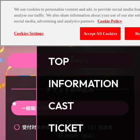
We use cookies to personalise content and ads, to provide social media fea
analyse our traffic. We also share information about your use of our site wi
TICKET
social media, advertising and analytics partners.
Cookie Policy
チケット
Cookies Settings
Accept All Cookies
Re
チケット料金・券種
TOP
チケットお申込み
INFORMATION
チケットお申込み
CAST
一般販売(先着)
TICKET
受付対象券種
12月13日（土）指定席
15,800円（税込）