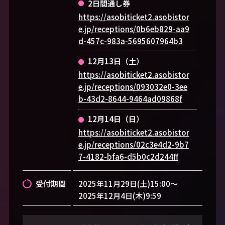
2日間通し券
https://asobiticket2.asobistor
e.jp/receptions/0b6eb829-aa9
d-457c-983a-5695607964b3
12月13日（土）
https://asobiticket2.asobistor
e.jp/receptions/093032e0-3ee
b-43d2-8644-9464ad09868f
12月14日（日）
https://asobiticket2.asobistor
e.jp/receptions/02c3e4d2-9b7
7-4182-bfa6-d5b0c2d244ff
受付期間
2025年11月29日(土)15:00～
2025年12月4日(木)9:59