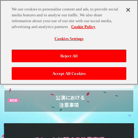
We use cookies to personalise content and ads, to provide social
media features and to analyse our traffic. We also share
information about your use of our site with our social media,
advertising and analytics partners.
Cookie Policy
Cookies Settings
ご来場のお客様へ
ご協力のお願いと開催方針について
Reject All
チケットに関する
Accept All Cookies
注意事項
公演における
注意事項