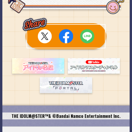
THE IDOLM@STER™& ©Bandai Namco Entertainment Inc.