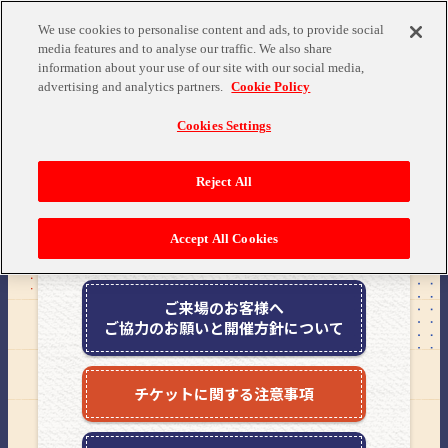
We use cookies to personalise content and ads, to provide social
media features and to analyse our traffic. We also share
information about your use of our site with our social media,
advertising and analytics partners.
Cookie Policy
Cookies Settings
Reject All
Accept All Cookies
ご来場のお客様へ
ご協力のお願いと
開催方針について
チケットに関する注意事項