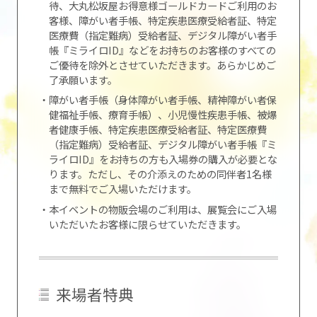
待、大丸松坂屋お得意様ゴールドカードご利用のお
客様、障がい者手帳、特定疾患医療受給者証、特定
医療費（指定難病）受給者証、デジタル障がい者手
帳『ミライロID』などをお持ちのお客様のすべての
ご優待を除外とさせていただきます。あらかじめご
了承願います。
・障がい者手帳（身体障がい者手帳、精神障がい者保
健福祉手帳、療育手帳）、小児慢性疾患手帳、被爆
者健康手帳、特定疾患医療受給者証、特定医療費
（指定難病）受給者証、デジタル障がい者手帳『ミ
ライロID』をお持ちの方も入場券の購入が必要とな
ります。ただし、その介添えのための同伴者1名様
まで無料でご入場いただけます。
・本イベントの物販会場のご利用は、展覧会にご入場
いただいたお客様に限らせていただきます。
来場者特典