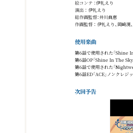
絵コンテ ：
伊礼えり
演出 ：
伊礼えり
総作画監督：
井川典恵
作画監督 ：
伊礼えり、岡崎滉
使用楽曲
第6話で使用された「Shine I
第6話OP「Shine In Th
第6話で使用された「Nightw
第6話ED「ACE」ノンクレジ
次回予告