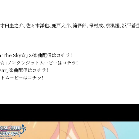
、才田圭之介、佐々木洋也、鹿戸大介、滝吾郎、保村成、蔡泓鏗、浜平蒼
n The Sky☆」の楽曲配信は
コチラ！
e Sky☆」ノンクレジットムービーは
コチラ！
ear」楽曲配信は
コチラ！
ットムービーは
コチラ！
Official X