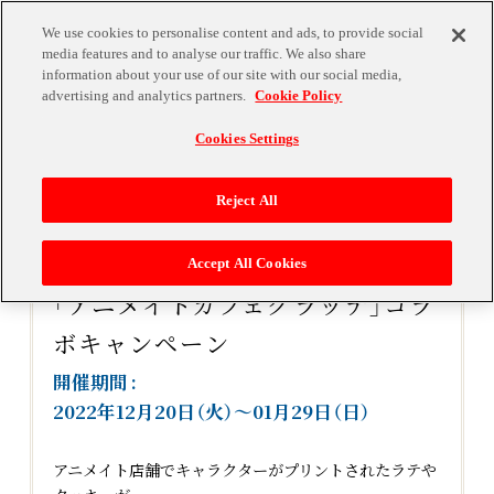
We use cookies to personalise content and ads, to provide social
media features and to analyse our traffic. We also share
information about your use of our site with our social media,
advertising and analytics partners.
Cookie Policy
Cookies Settings
Reject All
Accept All Cookies
「アニメイトカフェグラッテ」コラ
ボキャンペーン
開催期間
2022年12月20日（火）～01月29日（日）
アニメイト店舗でキャラクターがプリントされたラテや