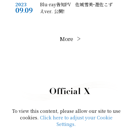
Blu-ray告知PV 佐城雪美・遊佐こず
2023
09
09
.
えver. 公開！
2023
More
Blu-ray2巻パッケージ開封動画公開！
08
30
.
Official X
2023
Blu-ray1巻パッケージ開封動画公開！
07
26
.
TVアニメ「アイドルマスター シンデレ
2023
ラガールズ U149」トークイベント詳
07
25
.
細情報公開！
To view this content, please allow our site to use
cookies.
Click here to adjust your Cookie
Settings.