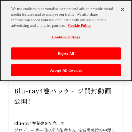
We use cookies to personalise content and ads, to provide social
media features and to analyse our traffic. We also share
information about your use of our site with our social media,
advertising and analytics partners.
Cookie Policy
Cookies Settings
Reject All
Accept All Cookies
2023.10.25
Blu-ray4巻パッケージ開封動画
公開！
Blu-ray4巻発売を記念して
プロデューサー役の米内佑希さん、佐城雪美役の中澤ミ