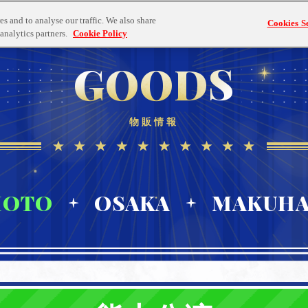
TICKET
STREAMING
GOODS
Blu-ray
s and to analyse our traffic. We also share
Cookies Se
チケット情報
配信情報
物販情報
ブルーレイ情報
analytics partners.
Cookie Policy
GOODS
物販情報
MOTO
OSAKA
MAKUHA