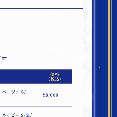
ズ
価格
(税込)
) ベージュ S/
¥8,000
) ネイビー S/M/