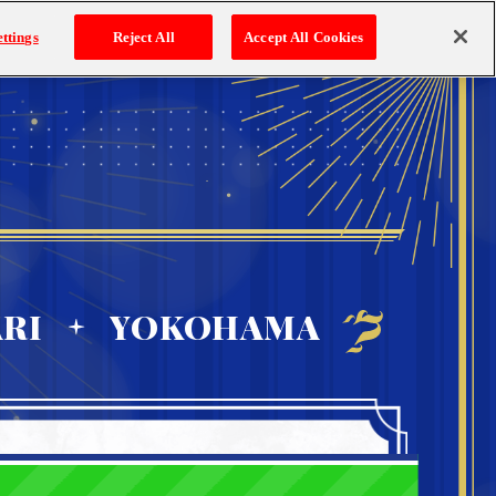
ATTENTION
Q&A
ttings
Reject All
Accept All Cookies
ご注意事項
よくあるご質問
RI
YOKOHAMA