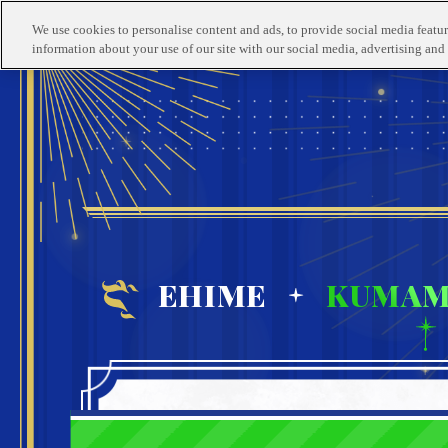
TOP
INFORMATION
We use cookies to personalise content and ads, to provide social media feature
トップ
開催概要
information about your use of our site with our social media, advertising and 
EHIME
KUMA