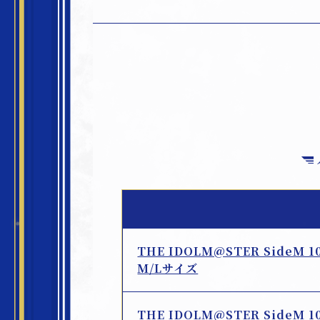
THE IDOLM@STER SideM 
M/Lサイズ
THE IDOLM@STER SideM 