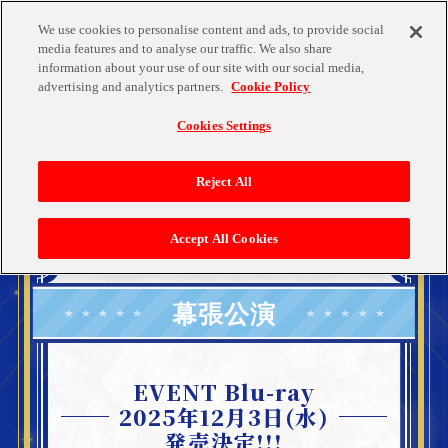
We use cookies to personalise content and ads, to provide social
media features and to analyse our traffic. We also share
information about your use of our site with our social media,
TOP
advertising and analytics partners.
Cookie Policy
Blu-ray
トップ
Cookies Settings
ブルーレイ情報
Reject All
INFORMATION
MAKUHARI
YOKOHAMA
開催概要
Accept All Cookies
幕張公演
TICKET
チケット情報
EVENT Blu-ray
2025年12月3日(水)
発売決定!!!
STREAMING