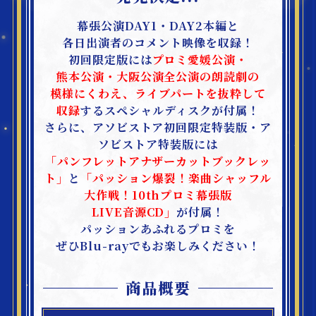
配信情報
幕張公演DAY1・DAY2本編と
各日出演者のコメント映像を収録！
初回限定版には
プロミ愛媛公演・
熊本公演・大阪公演全公演の朗読劇の
GOODS
模様にくわえ、
ライブパートを抜粋して
物販情報
収録
するスペシャルディスクが付属！
さらに、アソビストア初回限定特装版・ア
ソビストア特装版には
「パンフレットアナザーカットブックレッ
Blu-ray
ト」
と
「パッション爆裂！楽曲シャッフル
大作戦！10thプロミ幕張版
ブルーレイ情報
LIVE音源CD」
が付属！
パッションあふれるプロミを
ぜひBlu-rayでもお楽しみください！
ATTENTION
ご注意事項
商品概要