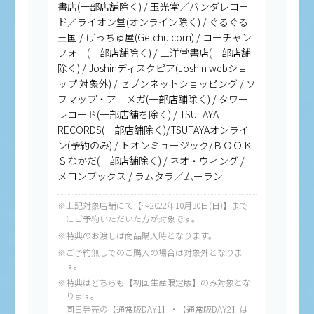
書店(一部店舗除く) / 玉光堂／バンダレコー
ド／ライオン堂(オンライン除く) / ぐるぐる
王国 / げっちゅ屋(Getchu.com) / コーチャン
フォー(一部店舗除く) / 三洋堂書店(一部店舗
除く) / Joshinディスクピア(Joshin webショ
ップ 対象外) / セブンネットショッピング / ソ
フマップ・アニメガ(一部店舗除く) / タワー
レコード(一部店舗を除く) / TSUTAYA
RECORDS(一部店舗除く)/TSUTAYAオンライ
ン(予約のみ) / トオンミュージック/ＢＯＯＫ
Ｓなかだ(一部店舗除く) / ネオ・ウィング /
メロンブックス / ラムタラ／ムーラン
※上記対象店舗にて【～2022年10月30日(日)】まで
にご予約いただいた方が対象です。
※特典のお渡しは商品購入時となります。
※ご予約無しでのご購入の場合は対象外となりま
す。
※特典はどちらも【初回生産限定版】のみ対象とな
ります。
同日発売の【通常版DAY1】・【通常版DAY2】は