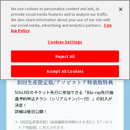
We use cookies to personalise content and ads, to
Blu-ray
provide social media features and to analyse our traffic.
We also share information about your use of our site with
our social media, advertising and analytics partners.
Coo
kie Policy
Cookies Settings
2022 年4月23日、24日に開催された
「THE IDOLM@STER SHINY COLORS 4thLIVE
TOP
Reject All
空は澄み、今を越えて。」
の
映像商品の発売が決定！
開催概要
Accept All Cookies
初回生産限定版/アソビストア特装版特典
チケット情報
5thLIVEのチケット先行に参加できる「Blu-ray先行抽
選予約申込チラシ（シリアルナンバー付）」の封入が
オンライン配信
決定！
詳細は後日公開！
物販情報
※【初回生産限定版】(各店舗販売特典付きを含む)/【アソビス
トア特装版】に封入されます。