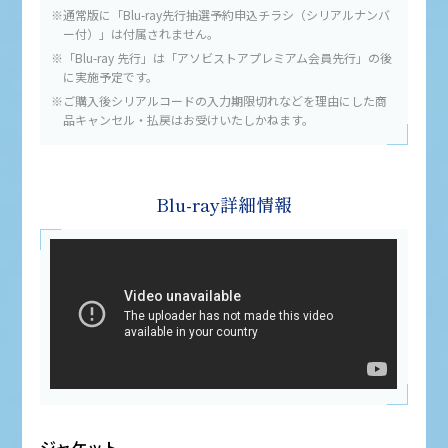
4thLIVE記念特別動画
※通常版に「Blu-ray先行抽選予約申込チラシ（シリアルナンバ
ー付）」は付属されません。
※「Blu-ray 先行」は「アソビストアプレミアム会員先行」の後
注意事項
に実施予定です。
※ご購入後シリアルコードの入力期限切れなどを理由にした商
Q&A
品キャンセル・払戻はお受けいたしかねます。
Blu-ray
Blu-ray詳細情報
ジャケット