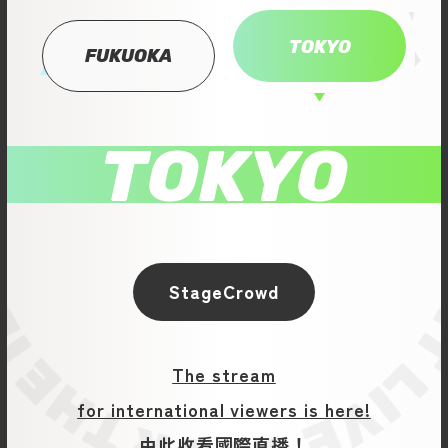
TOKYO
FUKUOKA
TOKYO
StageCrowd
The stream
for international viewers is here!
由此收看國際直播！