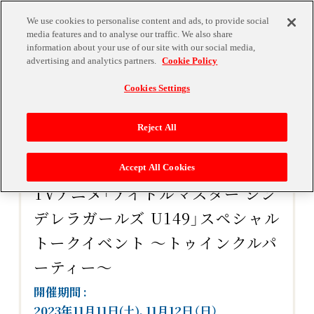
We use cookies to personalise content and ads, to provide social
media features and to analyse our traffic. We also share
information about your use of our site with our social media,
advertising and analytics partners.
Cookie Policy
Cookies Settings
Reject All
Accept All Cookies
TVアニメ「アイドルマスター シン
デレラガールズ U149」スペシャル
トークイベント ～トゥインクルパ
ーティー～
開催期間
2023年11月11日(土)、11月12日（日）